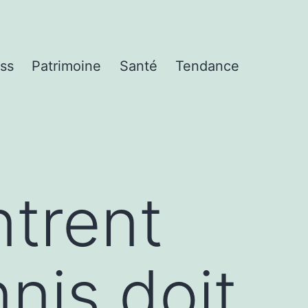
ss
Patrimoine
Santé
Tendance
ntrent
nis doit