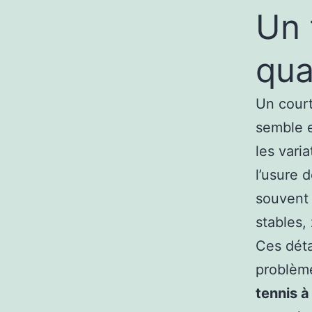
Un 
qua
Un court
semble e
les vari
l’usure 
souvent 
stables,
Ces déta
problème
tennis 