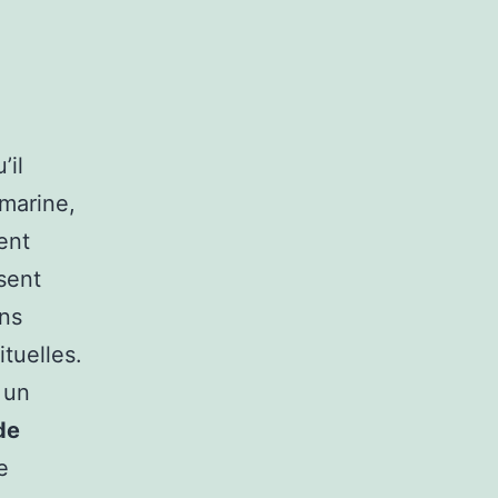
’il
 marine,
ent
sent
ins
tuelles.
 un
de
e