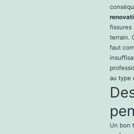
conséque
renovati
fissures
terrain.
faut com
insuffis
professi
au type 
Des
pen
Un bon t