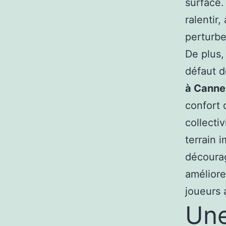
surface.
ralentir
perturbe
De plus,
défaut d
à Canne
confort 
collecti
terrain 
décourag
améliore
joueurs 
Une