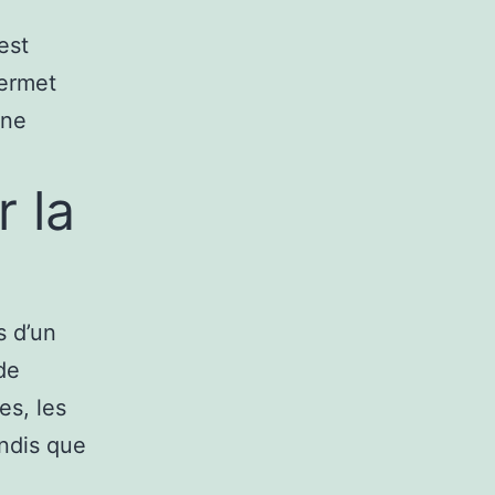
est
permet
une
r la
s d’un
de
es, les
andis que