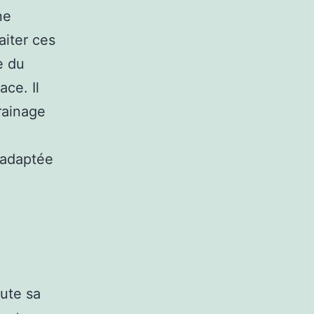
ne
aiter ces
e du
ace. Il
rainage
 adaptée
oute sa