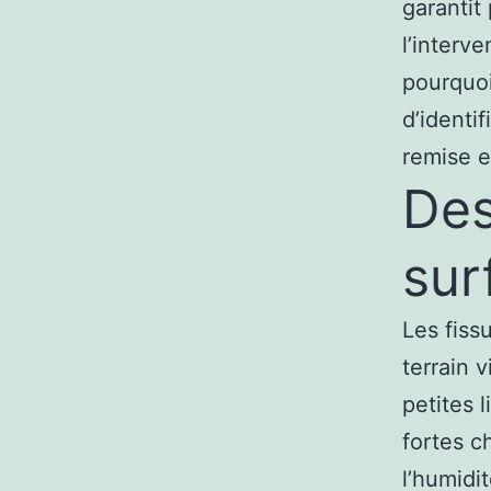
garantit
l’interv
pourquoi
d’identi
remise e
Des
sur
Les fiss
terrain 
petites 
fortes c
l’humidi