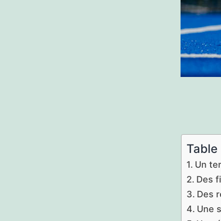
Table
Un ter
Des fi
Des r
Une s