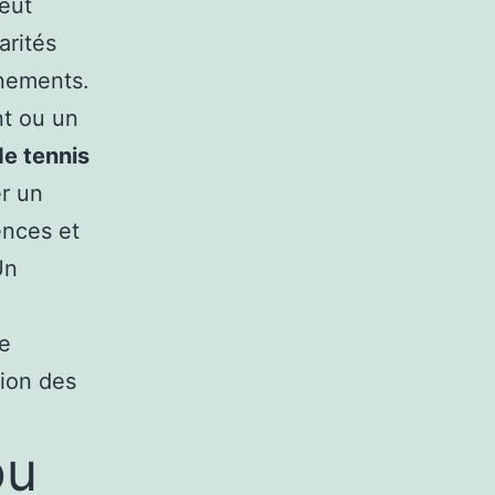
peut
arités
înements.
nt ou un
de tennis
er un
ences et
Un
ée
tion des
ou