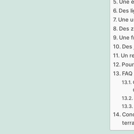
Une é
Des l
Une us
Des z
Une f
Des 
Un re
Pourq
FAQ 
Conc
terr