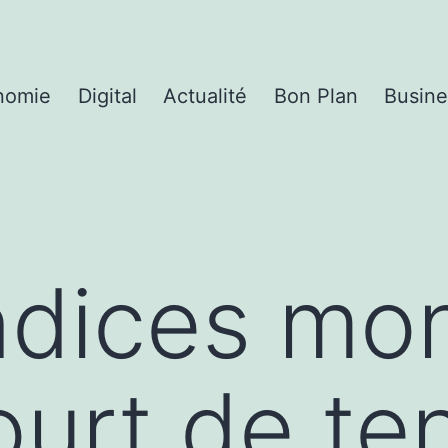
nomie
Digital
Actualité
Bon Plan
Busine
ndices mo
ourt de ten