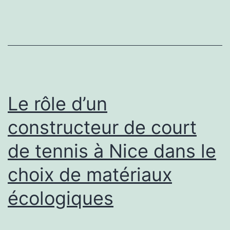
les
Écoles
Primaires
dans
les
Courts
Le rôle d’un
de
constructeur de court
Tennis
de tennis à Nice dans le
grâce
à
choix de matériaux
un
écologiques
constructeur
court