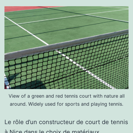
de
tennis
à
Nice
View of a green and red tennis court with nature all
around. Widely used for sports and playing tennis.
Le rôle d’un constructeur de court de tennis
à Nice dans le choix de matériaux