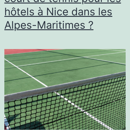
tennis
hôtels à Nice dans les
à
Nice,
Alpes-Maritimes ?
dans
les
Alpes-
Maritimes
dans
les
camps
de
vacances