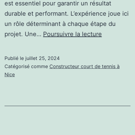
est essentiel pour garantir un résultat
durable et performant. L’expérience joue ici
un rôle déterminant à chaque étape du
L’Importanc
projet. Une…
Poursuivre la lecture
de
l’Expérienc
Publié le
juillet 25, 2024
pour
Catégorisé comme
Constructeur court de tennis à
un
Nice
Constructe
de
Terrain
de
Tennis