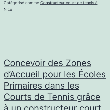
dans
Catégorisé comme
Constructeur court de tennis à
la
Nice
Construction
de
Courts
de
Tennis
pour
Concevoir des Zones
un
d’Accueil pour les Écoles
constructeur
Primaires dans les
de
court
Courts de Tennis grâce
de
à un constructeur court
tennis