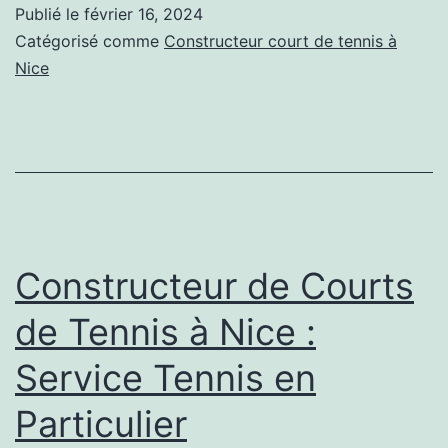
les
Publié le
février 16, 2024
facteurs
Catégorisé comme
Constructeur court de tennis à
à
Nice
prendre
en
compte
pour
la
maintenance
Constructeur de Courts
après
de Tennis à Nice :
la
Service Tennis en
rénovation
d’un
Particulier
court