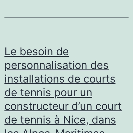
de
tennis
à
Nice
dans
Le besoin de
le
personnalisation des
choix
installations de courts
de
matériaux
de tennis pour un
écologiques
constructeur d’un court
de tennis à Nice, dans