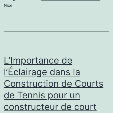
Expérimenté
Nice
pour
un
Court
de
Tennis
à
L’Importance de
Nice
l’Éclairage dans la
Construction de Courts
de Tennis pour un
constructeur de court