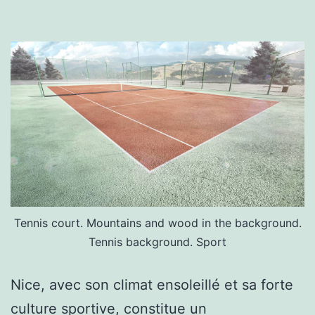
de
tennis
pour
les
hôtels
à
Nice
dans
les
Tennis court. Mountains and wood in the background.
Alpes-
Tennis background. Sport
Maritimes
?
Nice, avec son climat ensoleillé et sa forte
culture sportive, constitue un