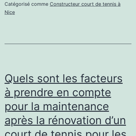
personnalisation
Catégorisé comme
Constructeur court de tennis à
des
Nice
installations
de
courts
de
tennis
pour
Quels sont les facteurs
un
à prendre en compte
constructeur
pour la maintenance
d’un
court
après la rénovation d’un
de
court de tennis pour les