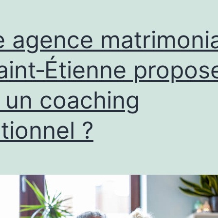
 agence matrimonia
aint‑Étienne propos
e un coaching
ationnel ?