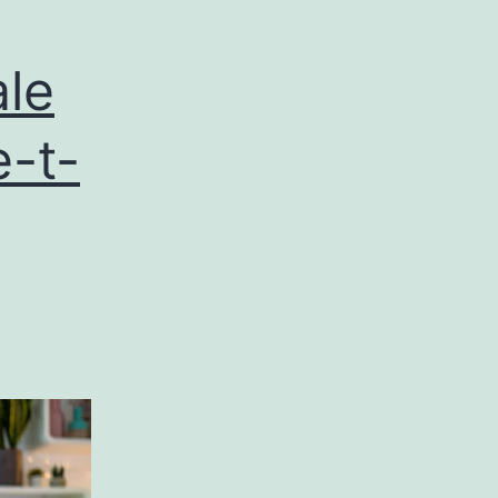
le
e-t-