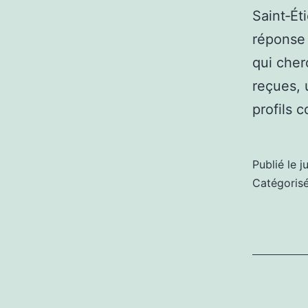
Saint‑Ét
réponse 
qui cher
reçues, 
profils 
Publié le
j
Catégori