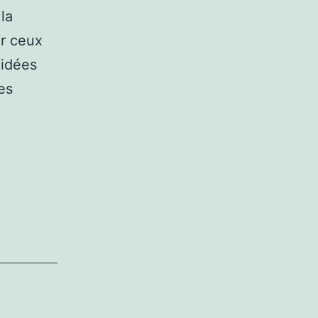
la
er ceux
 idées
es