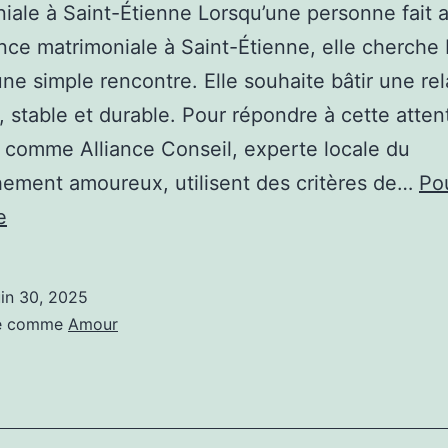
iale à Saint-Étienne Lorsqu’une personne fait 
ce matrimoniale à Saint-Étienne, elle cherche 
une simple rencontre. Elle souhaite bâtir une rel
, stable et durable. Pour répondre à cette attent
comme Alliance Conseil, experte locale du
ement amoureux, utilisent des critères de…
Po
Quels
e
critères
de
uin 30, 2025
compatibilité
sé comme
Amour
sont
utilisés
par