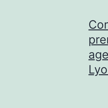
Com
pre
age
Lyo