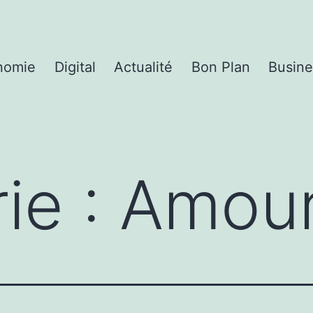
nomie
Digital
Actualité
Bon Plan
Busine
ie :
Amou