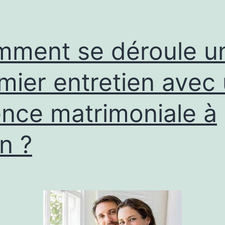
une
agence
matrimoniale
ment se déroule u
à
Saint-
mier entretien avec
Étienne
nce matrimoniale à
?
n ?