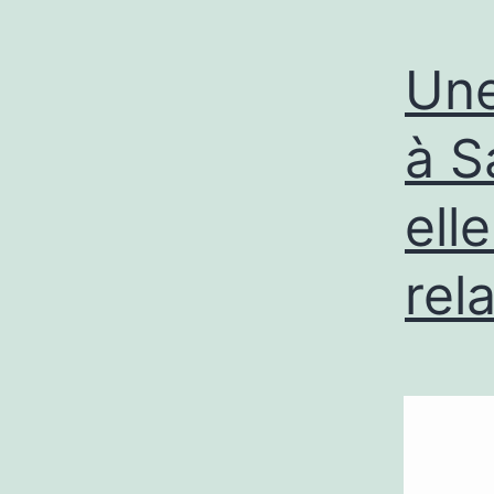
Une
à S
ell
rel