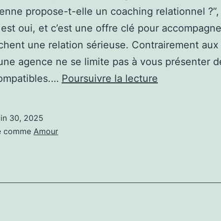
ienne propose-t-elle un coaching relationnel ?”, 
est oui, et c’est une offre clé pour accompagn
chent une relation sérieuse. Contrairement aux
une agence ne se limite pas à vous présenter d
Une
compatibles.…
Poursuivre la lecture
agence
matrimoniale
uin 30, 2025
à
sé comme
Amour
Saint‑Étienne
propose-
t-
elle
un