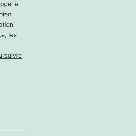
appel à
bien
ation
e, les
ursuivre