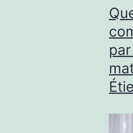
Que
com
par
mat
Éti