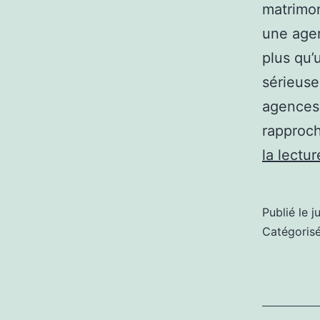
matrimon
une agen
plus qu’
sérieuse
agences 
rapproch
la lectur
Publié le
j
Catégori