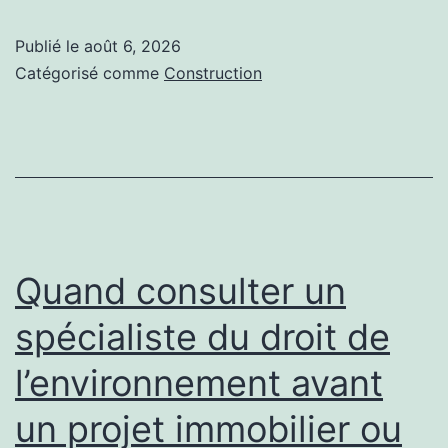
un
Publié le
août 6, 2026
bon
Catégorisé comme
Construction
drainage
lors
d’une
construction
court
de
Quand consulter un
padel
spécialiste du droit de
?
l’environnement avant
un projet immobilier ou