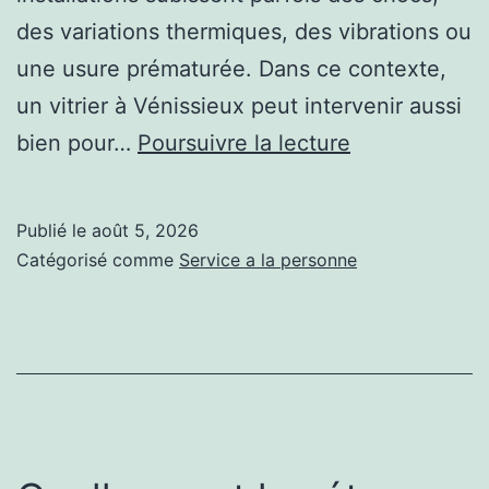
des variations thermiques, des vibrations ou
une usure prématurée. Dans ce contexte,
un vitrier à Vénissieux peut intervenir aussi
Un
bien pour…
Poursuivre la lecture
vitrier
à
Publié le
août 5, 2026
Vénissieux
Catégorisé comme
Service a la personne
peut-
il
intervenir
dans
des
bureaux