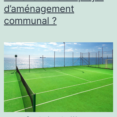
d’aménagement
grâce
à
communal ?
une
rénovation
de
qualité
?