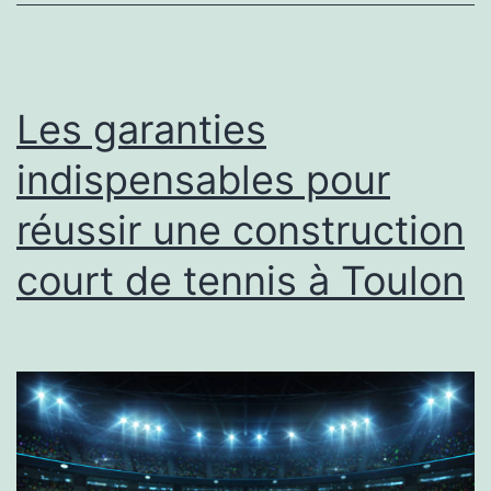
construction
court
de
Les garanties
tennis
indispensables pour
à
réussir une construction
Toulon
?
court de tennis à Toulon