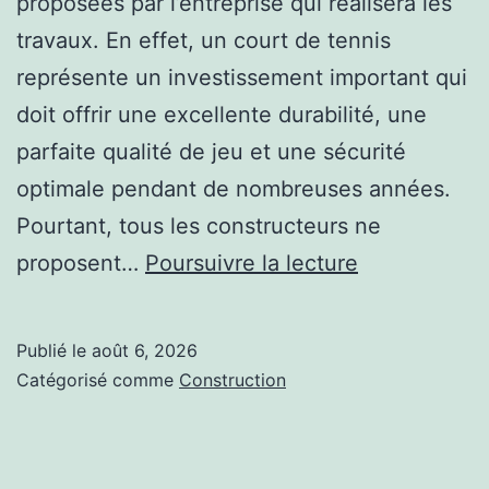
proposées par l’entreprise qui réalisera les
travaux. En effet, un court de tennis
représente un investissement important qui
doit offrir une excellente durabilité, une
parfaite qualité de jeu et une sécurité
optimale pendant de nombreuses années.
Pourtant, tous les constructeurs ne
Quels
proposent…
Poursuivre la lecture
engagement
demander
Publié le
août 6, 2026
avant
Catégorisé comme
Construction
de
lancer
une