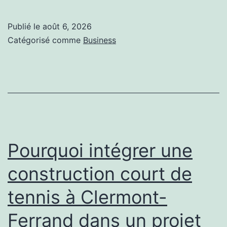
une
Entreprise
Publié le
août 6, 2026
de
Catégorisé comme
Business
rénovation
à
Montluel
peut-
elle
augmenter
Pourquoi intégrer une
la
construction court de
valeur
tennis à Clermont-
de
votre
Ferrand dans un projet
maison