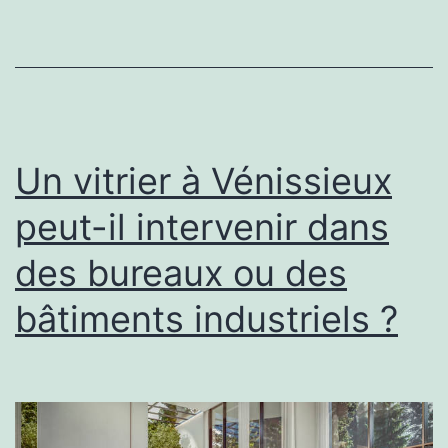
de
tennis
à
Clermont-
Ferrand
Un vitrier à Vénissieux
apporte-
peut-il intervenir dans
t-
des bureaux ou des
elle
aux
bâtiments industriels ?
habitants
?