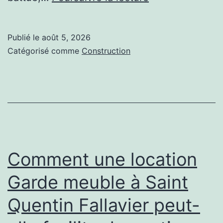
sont
les
Publié le
août 5, 2026
étapes
Catégorisé comme
Construction
essentielles
d’un
entretien
court
de
tennis
Comment une location
complet
Garde meuble à Saint
?
Quentin Fallavier peut-