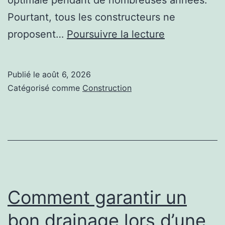
optimale pendant de nombreuses années.
Pourtant, tous les constructeurs ne
Les
proposent…
Poursuivre la lecture
garanties
indispensabl
Publié le
août 6, 2026
pour
Catégorisé comme
Construction
réussir
une
construction
court
de
tennis
Comment garantir un
à
bon drainage lors d’une
Toulon