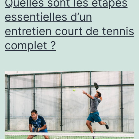
Quelles sont les étapes
ou
essentielles d’un
des
entretien court de tennis
bâtiments
industriels
complet ?
?