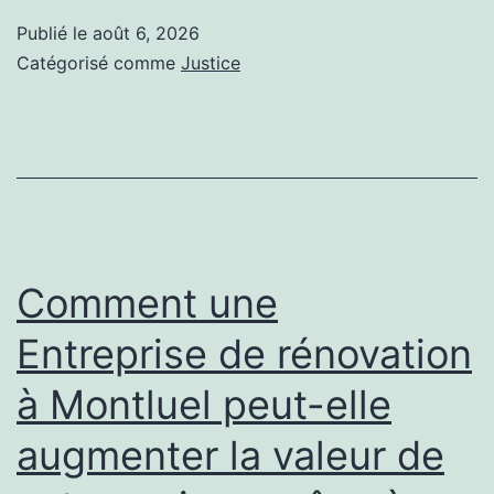
un
Publié le
août 6, 2026
spécialiste
Catégorisé comme
Justice
du
droit
de
l’environnement
avant
un
Comment une
projet
Entreprise de rénovation
immobilier
à Montluel peut-elle
ou
d’aménagement
augmenter la valeur de
?