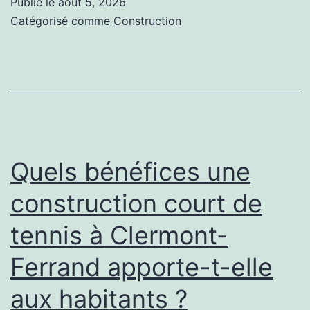
Publié le
août 5, 2026
construct
Catégorisé comme
Construction
court
de
tennis
à
Clermont-
Ferrand
Quels bénéfices une
dans
construction court de
un
tennis à Clermont-
projet
d’aménag
Ferrand apporte-t-elle
communal
aux habitants ?
?