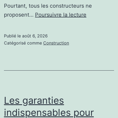
Pourtant, tous les constructeurs ne
Quels
proposent…
Poursuivre la lecture
engagement
demander
Publié le
août 6, 2026
avant
Catégorisé comme
Construction
de
lancer
une
construction
court
de
Les garanties
tennis
indispensables pour
à