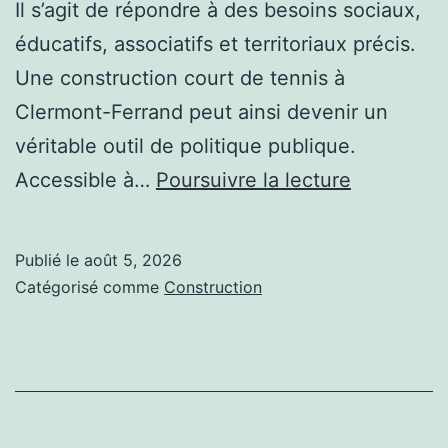
Il s’agit de répondre à des besoins sociaux,
éducatifs, associatifs et territoriaux précis.
Une construction court de tennis à
Clermont-Ferrand peut ainsi devenir un
véritable outil de politique publique.
Pourquoi
Accessible à…
Poursuivre la lecture
intégrer
une
Publié le
août 5, 2026
construct
Catégorisé comme
Construction
court
de
tennis
à