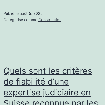
sont
les
Publié le
août 5, 2026
étapes
Catégorisé comme
Construction
essentielles
d’un
entretien
court
de
tennis
Quels sont les critères
complet
de fiabilité d’une
?
expertise judiciaire en
Suisse reconnue par les