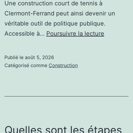
Une construction court de tennis à
Clermont-Ferrand peut ainsi devenir un
véritable outil de politique publique.
Quels
Accessible à…
Poursuivre la lecture
bénéfices
une
Publié le
août 5, 2026
construct
Catégorisé comme
Construction
court
de
tennis
à
Clermont-
Ferrand
Quelles sont les étapes