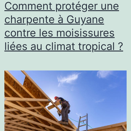
en
Comment protéger une
Suisse
charpente à Guyane
reconnue
contre les moisissures
par
les
liées au climat tropical ?
tribunaux
?