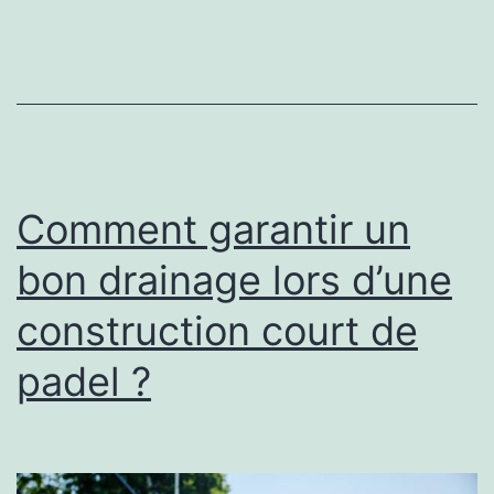
réussir
une
construction
court
de
tennis
Comment garantir un
à
bon drainage lors d’une
Toulon
construction court de
padel ?