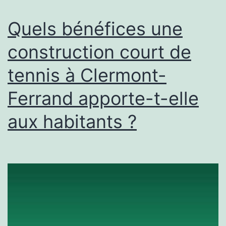
Clermont-
Ferrand
Quels bénéfices une
dans
construction court de
un
tennis à Clermont-
projet
d’aménag
Ferrand apporte-t-elle
communal
aux habitants ?
?