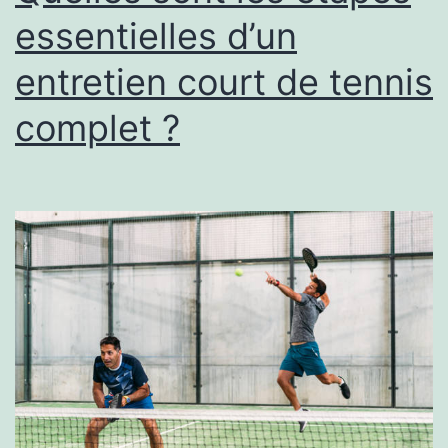
apporte-
essentielles d’un
t-
entretien court de tennis
elle
aux
complet ?
habitants
?