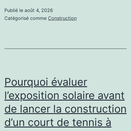
le
Publié le
août 4, 2026
rôle
Catégorisé comme
Construction
de
l’étude
de
l’ensoleillement
dans
la
Pourquoi évaluer
construction
l’exposition solaire avant
d’un
de lancer la construction
court
de
d’un court de tennis à
tennis