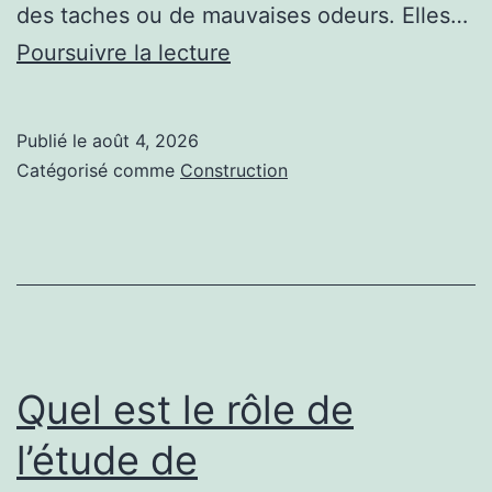
des taches ou de mauvaises odeurs. Elles…
Comment
Poursuivre la lecture
protéger
une
Publié le
août 4, 2026
charpente
Catégorisé comme
Construction
à
Guyane
contre
les
moisissures
liées
Quel est le rôle de
au
l’étude de
climat