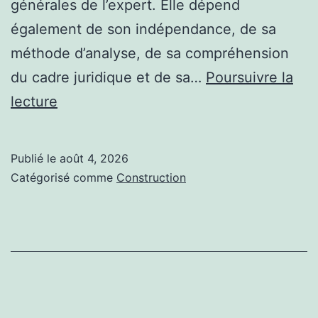
générales de l’expert. Elle dépend
également de son indépendance, de sa
méthode d’analyse, de sa compréhension
du cadre juridique et de sa…
Poursuivre la
Quels
lecture
sont
les
Publié le
août 4, 2026
critères
Catégorisé comme
Construction
de
fiabilité
d’une
expertise
judiciaire