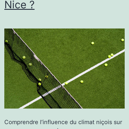
Nice ?
à
Nice
?
Comprendre l’influence du climat niçois sur