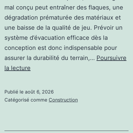
mal conçu peut entraîner des flaques, une
dégradation prématurée des matériaux et
une baisse de la qualité de jeu. Prévoir un
système d’évacuation efficace dès la
conception est donc indispensable pour
assurer la durabilité du terrain,…
Poursuivre
Comment
la lecture
garantir
un
Publié le
août 6, 2026
bon
Catégorisé comme
Construction
drainage
lors
d’une