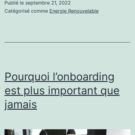
Publié le
septembre 21, 2022
votre
Catégorisé comme
Energie Renouvelable
onduleur
de
votre
panneau
solaire
ne
Pourquoi l’onboarding
se
est plus important que
charge
jamais
pas