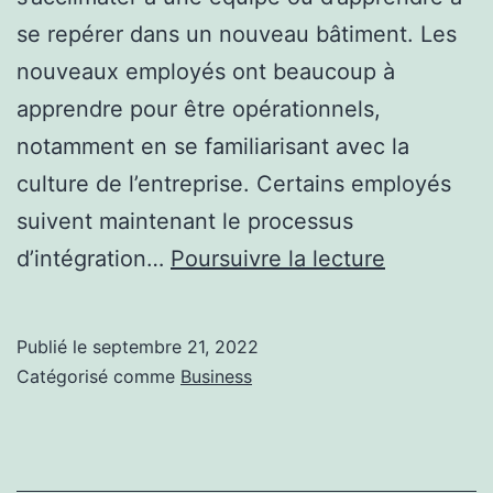
se repérer dans un nouveau bâtiment. Les
nouveaux employés ont beaucoup à
apprendre pour être opérationnels,
notamment en se familiarisant avec la
culture de l’entreprise. Certains employés
suivent maintenant le processus
Pourquoi
d’intégration…
Poursuivre la lecture
l’onboardi
est
Publié le
septembre 21, 2022
plus
Catégorisé comme
Business
important
que
jamais