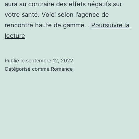
aura au contraire des effets négatifs sur
votre santé. Voici selon l’agence de
rencontre haute de gamme…
Poursuivre la
AGENCE
lecture
DE
RENCONTRE
Publié le
septembre 12, 2022
MOULINS
Catégorisé comme
Romance
:
4
BELLES
FAÇONS
D’AMÉLIORER
SA