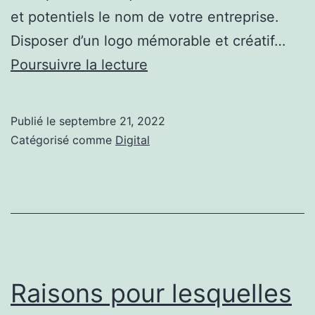
et potentiels le nom de votre entreprise.
Disposer d’un logo mémorable et créatif…
5
Poursuivre la lecture
raisons
pour
Publié le
septembre 21, 2022
lesquelles
Catégorisé comme
Digital
vous
devriez
faire
concevoir
votre
logo
Raisons pour lesquelles
par