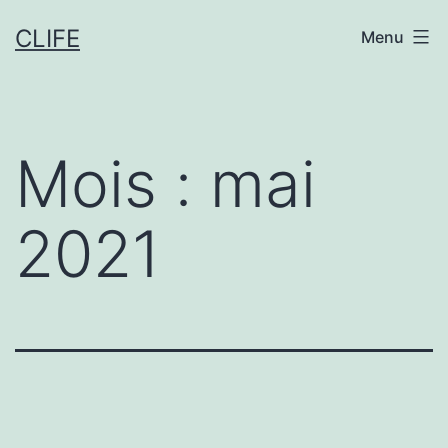
Aller
CLIFE
Menu
au
contenu
Mois :
mai
2021