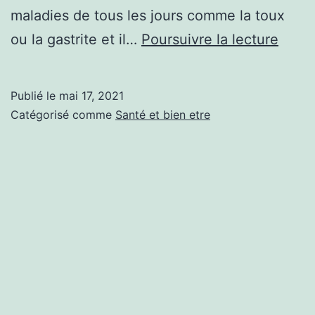
maladies de tous les jours comme la toux
Une
ou la gastrite et il…
Poursuivre la lecture
dose
saine
Publié le
mai 17, 2021
d’Alo
Catégorisé comme
Santé et bien etre
Vera