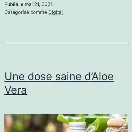
qu’un
Publié le
mai 21, 2021
expert
Catégorisé comme
Digital
SEO
?
Une dose saine d’Aloe
Vera