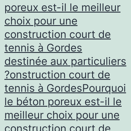
poreux est-il le meilleur
améliore-
choix pour une
t-
elle
construction court de
le
tennis à Gordes
confort
d’un
destinée aux particuliers
usage
?onstruction court de
résidentiel
tennis à GordesPourquoi
?
le béton poreux est-il le
meilleur choix pour une
construction court de