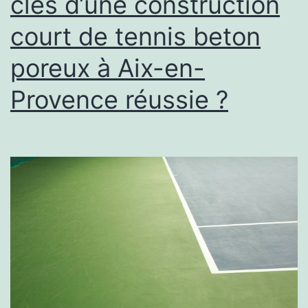
clés d’une construction
d’autres
court de tennis beton
équipeme
sportifs
poreux à Aix-en-
?
Provence réussie ?