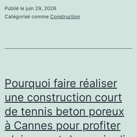
construction
Publié le
juin 29, 2026
à
court
Catégorisé comme
Construction
Gordes
de
destinée
tennis
aux
beton
particuliers
poreux
?
à
Cannes
Pourquoi faire réaliser
améliore-
une construction court
t-
de tennis beton poreux
elle
le
à Cannes pour profiter
confort