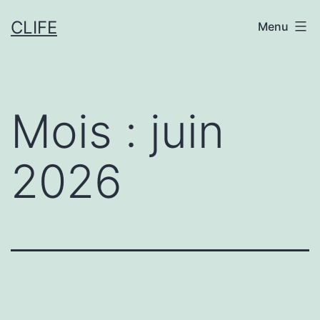
Aller
CLIFE
Menu
au
contenu
Mois :
juin
2026