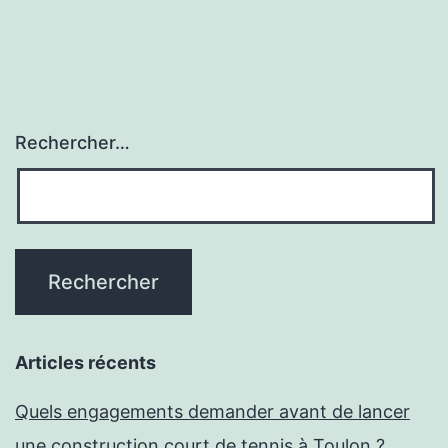
publications
Aix-
en-
Provence
réussie
Rechercher…
?
Articles récents
Quels engagements demander avant de lancer
une construction court de tennis à Toulon ?