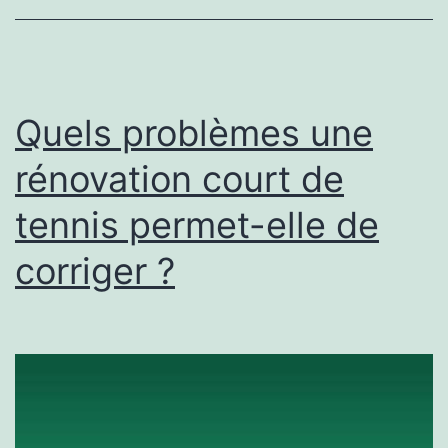
pour
une
construction
court
Quels problèmes une
de
rénovation court de
tennis
tennis permet-elle de
à
Cannes
corriger ?
?