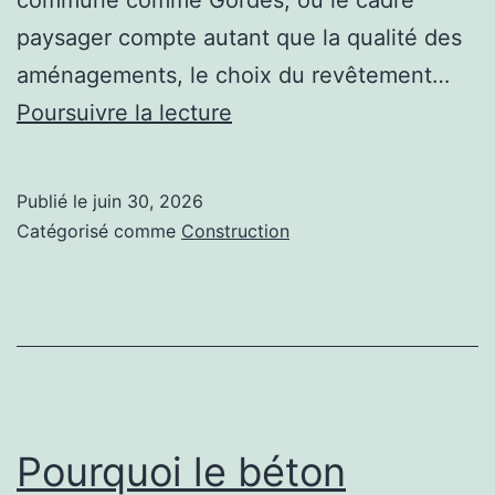
commune comme Gordes, où le cadre
paysager compte autant que la qualité des
aménagements, le choix du revêtement…
En
Poursuivre la lecture
quoi
la
Publié le
juin 30, 2026
construction
Catégorisé comme
Construction
court
de
tennis
beton
poreux
à
Pourquoi le béton
Gordes