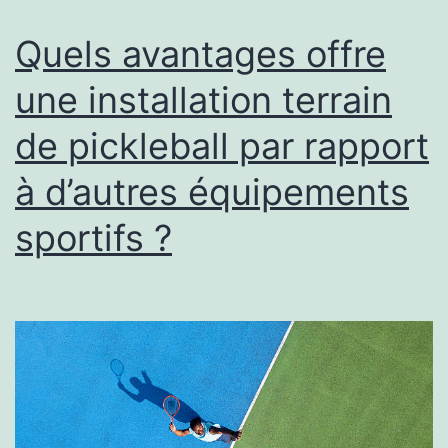
de
Quels avantages offre
corriger
une installation terrain
?
de pickleball par rapport
à d’autres équipements
sportifs ?