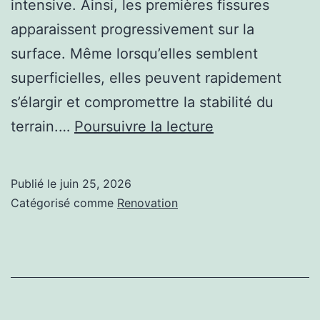
intensive. Ainsi, les premières fissures
apparaissent progressivement sur la
surface. Même lorsqu’elles semblent
superficielles, elles peuvent rapidement
s’élargir et compromettre la stabilité du
Quels
terrain.…
Poursuivre la lecture
problèmes
une
Publié le
juin 25, 2026
rénovation
Catégorisé comme
Renovation
court
de
tennis
permet-
elle