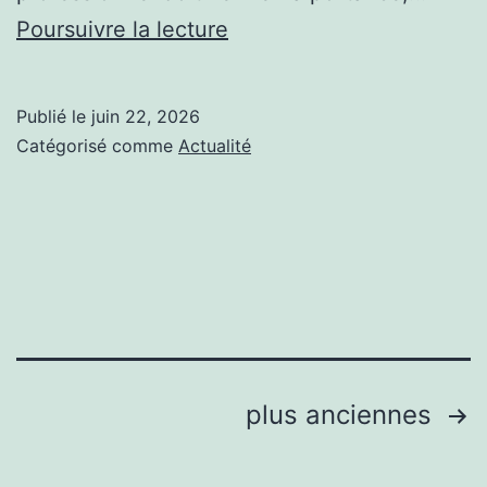
Quelles
Poursuivre la lecture
sont
les
Publié le
juin 22, 2026
étapes
Catégorisé comme
Actualité
clés
d’une
construction
court
de
tennis
beton
Pagination
plus anciennes
poreux
des
à