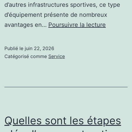
d’autres infrastructures sportives, ce type
d’équipement présente de nombreux
Quels
avantages en…
Poursuivre la lecture
avantage
offre
Publié le
juin 22, 2026
une
Catégorisé comme
Service
installati
terrain
de
pickleball
par
rapport
Quelles sont les étapes
à