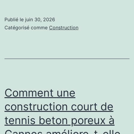
le
béton
Publié le
juin 30, 2026
poreux
Catégorisé comme
Construction
est-
il
le
meilleur
choix
pour
Comment une
une
construction court de
construction
tennis beton poreux à
court
de
Cannes améliore-t-elle