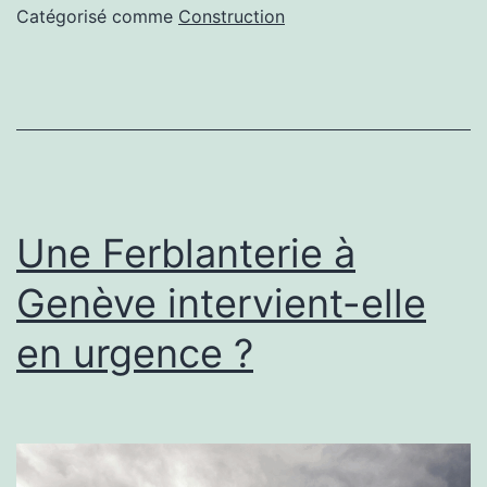
une
Catégorisé comme
Construction
construction
court
de
tennis
beton
poreux
Une Ferblanterie à
à
Genève intervient-elle
Cannes
en urgence ?
pour
profiter
pleinement
de