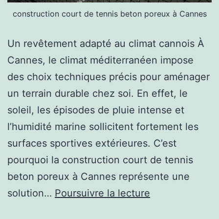
le
construction court de tennis beton poreux à Cannes
béton
poreux
Un revêtement adapté au climat cannois À
est-
Cannes, le climat méditerranéen impose
il
des choix techniques précis pour aménager
le
un terrain durable chez soi. En effet, le
meilleur
soleil, les épisodes de pluie intense et
choix
l’humidité marine sollicitent fortement les
pour
surfaces sportives extérieures. C’est
une
pourquoi la construction court de tennis
construction
beton poreux à Cannes représente une
court
Comment
solution…
Poursuivre la lecture
de
une
tennis