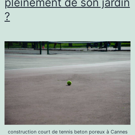
pleinement de son jardin
d’une
résidence
?
?
construction court de tennis beton poreux à Cannes