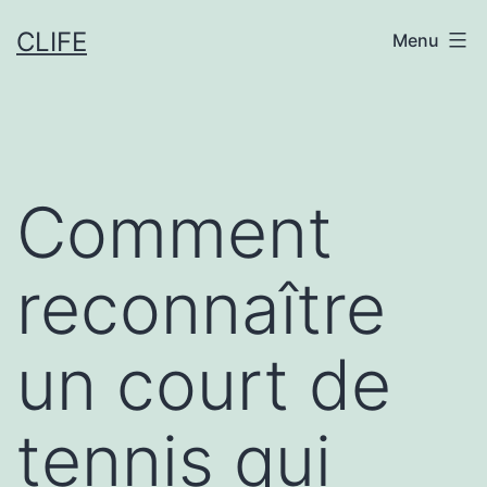
Aller
CLIFE
Menu
au
contenu
Comment
reconnaître
un court de
tennis qui