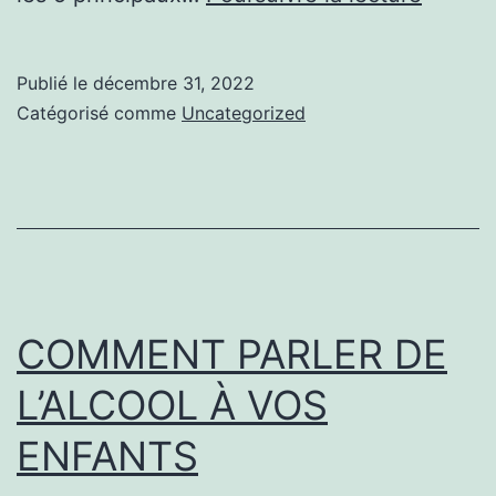
5
ENDRO
Publié le
décembre 31, 2022
OÙ
Catégorisé comme
Uncategorized
LES
MICRO
VIVEN
LE
PLUS
COMMENT PARLER DE
L’ALCOOL À VOS
ENFANTS