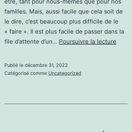
être, tant pour nous-mêmes que pour nos
familles. Mais, aussi facile que cela soit de
le dire, c’est beaucoup plus difficile de le
« faire ». Il est plus facile de passer dans la
AMÉL
file d’attente d’un…
Poursuivre la lecture
VOTR
SANT
Publié le
décembre 31, 2022
GRÂ
Catégorisé comme
Uncategorized
À
CES
3
CHA