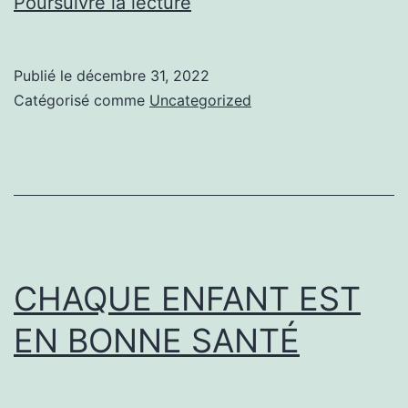
LES
Poursuivre la lecture
ERREURS
À
Publié le
décembre 31, 2022
NE
Catégorisé comme
Uncategorized
PAS
COMMETTRE
EN
MATIÈRE
D’ALLERGIES
CHAQUE ENFANT EST
EN BONNE SANTÉ