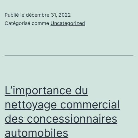
de
nettoyage
Publié le
décembre 31, 2022
des
Catégorisé comme
Uncategorized
bureaux
pour
un
espace
de
travail
L’importance du
bien
nettoyage commercial
rangé.
des concessionnaires
automobiles