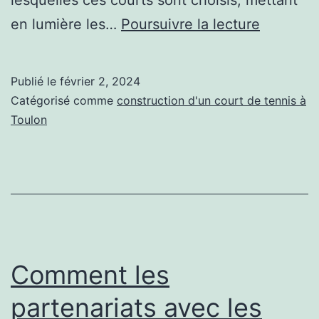
lesquelles ces courts sont choisis, mettant
La
en lumière les…
Poursuivre la lecture
Résilien
Climatiq
Publié le
février 2, 2024
des
Catégorisé comme
construction d'un court de tennis à
Courts
Toulon
de
Tennis
de
Service
Tennis
à
Comment les
Toulon
partenariats avec les