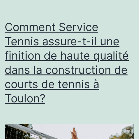
Toulon
pour
une
Comment Service
utilisation
Tennis assure-t-il une
intensive
finition de haute qualité
?
dans la construction de
courts de tennis à
Toulon?