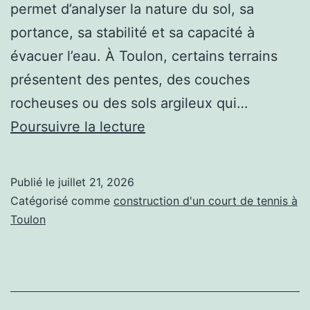
permet d’analyser la nature du sol, sa
portance, sa stabilité et sa capacité à
évacuer l’eau. À Toulon, certains terrains
présentent des pentes, des couches
rocheuses ou des sols argileux qui…
Comment
Poursuivre la lecture
optimiser
une
Publié le
juillet 21, 2026
construction
Catégorisé comme
construction d'un court de tennis à
court
Toulon
de
tennis
à