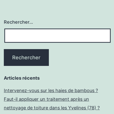
un
cour
de
Rechercher…
tenn
dur
et
éco
à
Tou
Articles récents
?
Intervenez-vous sur les haies de bambous ?
Faut-il appliquer un traitement après un
nettoyage de toiture dans les Yvelines (78) ?