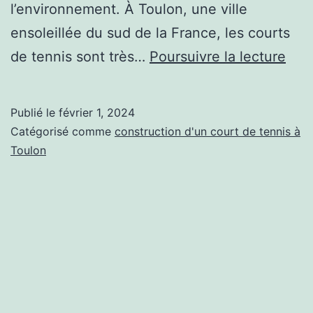
l’environnement. À Toulon, une ville
ensoleillée du sud de la France, les courts
Com
de tennis sont très…
Poursuivre la lecture
les
part
Publié le
février 1, 2024
ave
Catégorisé comme
construction d'un court de tennis à
les
Toulon
orga
env
peu
ils
béné
à