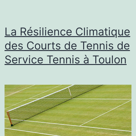
de
haute
qualité
La Résilience Climatique
dans
des Courts de Tennis de
la
Service Tennis à Toulon
constru
de
courts
de
tennis
à
Toulon?