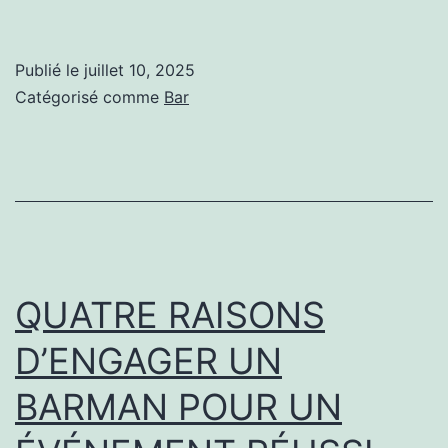
on
trouver
Publié le
juillet 10, 2025
des
Catégorisé comme
Bar
cocktails
signature
dans
un
bar
ambiance
QUATRE RAISONS
à
D’ENGAGER UN
Lyon
BARMAN POUR UN
?