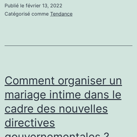
D’UN
Publié le
février 13, 2022
BARBIER
Catégorisé comme
Tendance
DE
QUALITÉ
Comment organiser un
mariage intime dans le
cadre des nouvelles
directives
gouvernementales ?