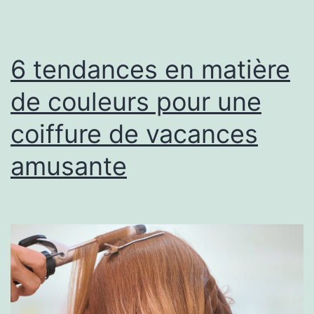
cadre
des
nouvelle
6 tendances en matière
directive
de couleurs pour une
gouverne
coiffure de vacances
?
amusante