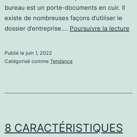
bureau est un porte-documents en cuir. Il
existe de nombreuses façons d’utiliser le
Av
dossier d’entreprise.…
Poursuivre la lecture
d’
po
Publié le
juin 1, 2022
do
Catégorisé comme
Tendance
en
cu
po
en
8 CARACTÉRISTIQUES