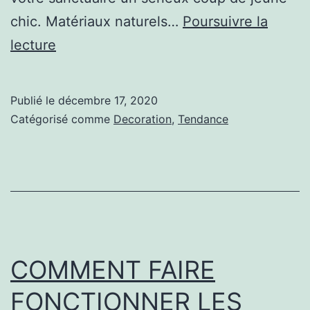
chic. Matériaux naturels…
Poursuivre la
4
lecture
Tendances
des
Publié le
décembre 17, 2020
chambres
Catégorisé comme
Decoration
,
Tendance
à
coucher
pour
2021
COMMENT FAIRE
FONCTIONNER LES