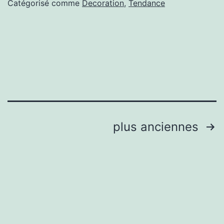
Catégorisé comme
Decoration
,
Tendance
COULEURS
DANS
VOTRE
MAISON
Pagination
plus anciennes
des
publications