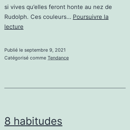
si vives qu’elles feront honte au nez de
Rudolph. Ces couleurs…
Poursuivre la
6
lecture
tendances
en
Publié le
septembre 9, 2021
matière
Catégorisé comme
Tendance
de
couleurs
pour
une
coiffure
de
8 habitudes
vacances