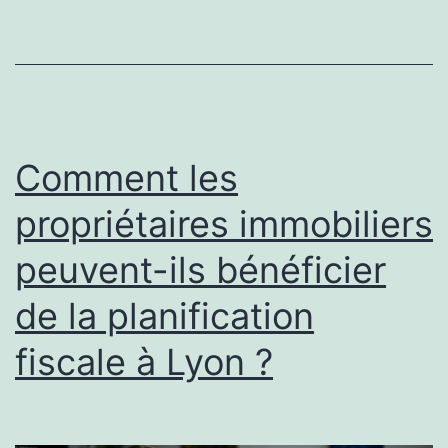
un
Court
de
Tennis
à
Comment les
Nice
propriétaires immobiliers
peuvent-ils bénéficier
de la planification
fiscale à Lyon ?