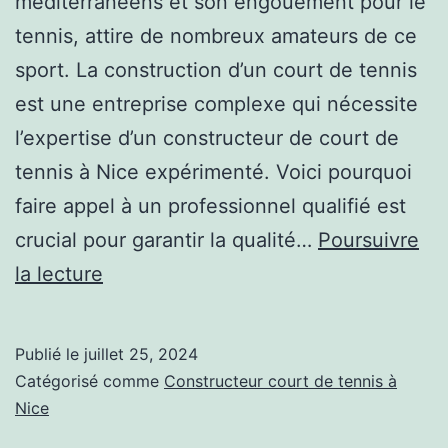
méditerranéens et son engouement pour le
tennis, attire de nombreux amateurs de ce
sport. La construction d’un court de tennis
est une entreprise complexe qui nécessite
l’expertise d’un constructeur de court de
tennis à Nice expérimenté. Voici pourquoi
faire appel à un professionnel qualifié est
crucial pour garantir la qualité…
Poursuivre
L’Importance
la lecture
d’avoir
un
Publié le
juillet 25, 2024
Constructeur
Catégorisé comme
Constructeur court de tennis à
Expérimenté
Nice
pour