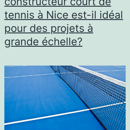
constructeur court de
la
tennis à Nice est-il idéal
satisfaction
client
pour des projets à
?
grande échelle?