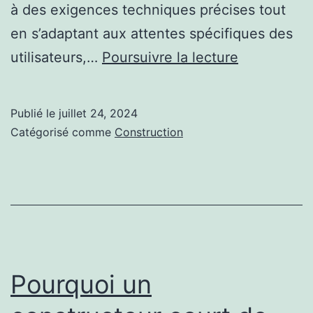
à des exigences techniques précises tout
en s’adaptant aux attentes spécifiques des
Comment
utilisateurs,…
Poursuivre la lecture
un
constructe
Publié le
juillet 24, 2024
court
Catégorisé comme
Construction
de
tennis
à
Nice
assure-
t-
Pourquoi un
il