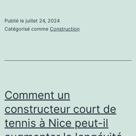
un
constructeur
Publié le
juillet 24, 2024
court
Catégorisé comme
Construction
de
tennis
à
Nice
est-
il
Comment un
idéal
constructeur court de
pour
tennis à Nice peut-il
des
projets