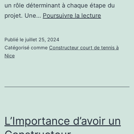
un rôle déterminant à chaque étape du
L’Importanc
projet. Une…
Poursuivre la lecture
de
l’Expérienc
Publié le
juillet 25, 2024
pour
Catégorisé comme
Constructeur court de tennis à
un
Nice
Constructe
de
Terrain
de
Tennis
à
L’Importance d’avoir un
Nice