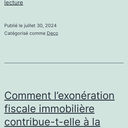
Comment
lecture
un
cuisiniste
Publié le
juillet 30, 2024
Annecy
Catégorisé comme
Deco
crée-
t-
il
une
cuisine
chic
Comment l’exonération
?
fiscale immobilière
contribue-t-elle à la