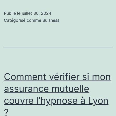
l’exonération
fiscale
Publié le
juillet 30, 2024
immobilière
Catégorisé comme
Buisness
contribue-
t-
elle
à
la
défiscalisation
Comment vérifier si mon
à
assurance mutuelle
Lyon
couvre l’hypnose à Lyon
?
?