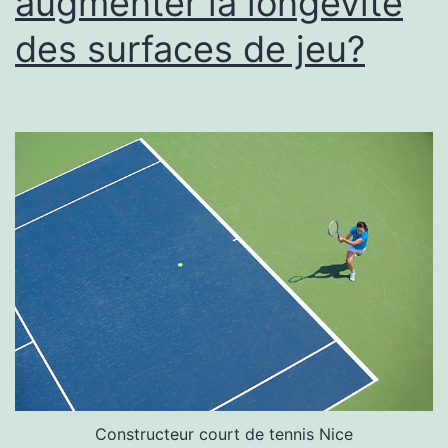
augmenter la longévité
à
des surfaces de jeu?
grande
échelle?
Constructeur court de tennis Nice