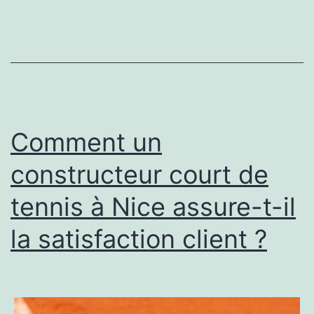
pe
ils
bé
de
la
pl
Comment un
fi
constructeur court de
à
tennis à Nice assure-t-il
Ly
?
la satisfaction client ?