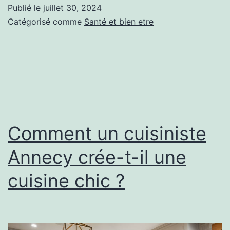
un
Publié le
juillet 30, 2024
ostéopathe
Catégorisé comme
Santé et bien etre
à
Lyon
pour
les
douleurs
musculaires
Comment un cuisiniste
?
Annecy crée-t-il une
cuisine chic ?