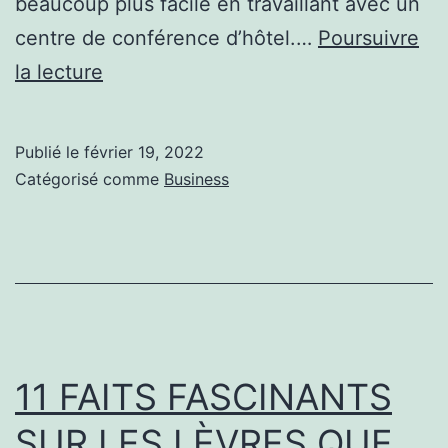
beaucoup plus facile en travaillant avec un
centre de conférence d’hôtel.…
Poursuivre
8
la lecture
raisons
d’accueillir
Publié le
février 19, 2022
votre
Catégorisé comme
Business
séminaire
et
activité
de
team
building
11 FAITS FASCINANTS
dans
SUR LES LÈVRES QUE
un