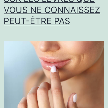
VOUS NE CONNAISSEZ
Château
a
PEUT-ÊTRE PAS
Lyon