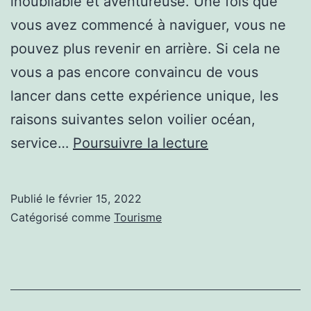
inoubliable et aventureuse. Une fois que
vous avez commencé à naviguer, vous ne
pouvez plus revenir en arrière. Si cela ne
vous a pas encore convaincu de vous
lancer dans cette expérience unique, les
raisons suivantes selon voilier océan,
Quelques
service…
Poursuivre la lecture
raisons
pour
Publié le
février 15, 2022
lesquelles
Catégorisé comme
Tourisme
vous
devriez
vous
mettre