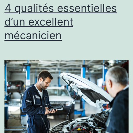
À
4 qualités essentielles
UN
d’un excellent
TERRAIN
mécanicien
EN
DUR