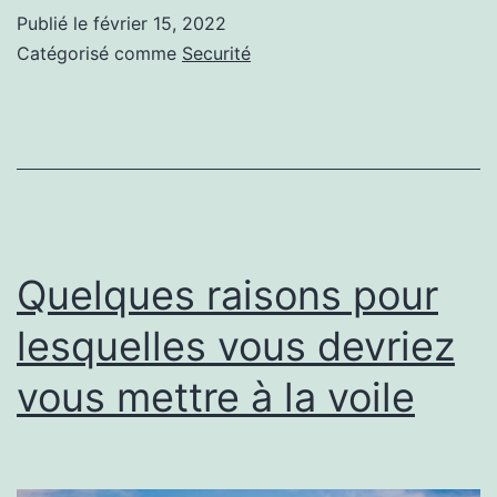
ET
Publié le
février 15, 2022
CONSTAT
Catégorisé comme
Securité
:
7
RAISONS
POUR
LESQUELLES
IL
Quelques raisons pour
EST
lesquelles vous devriez
INDISPENSABLE
vous mettre à la voile