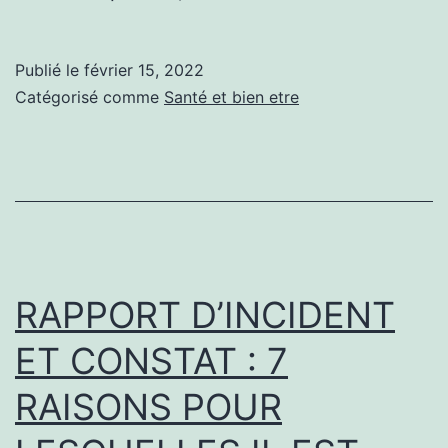
FAIT
FAS
Publié le
février 15, 2022
SUR
Catégorisé comme
Santé et bien etre
LES
LÈV
QUE
VOU
NE
CON
RAPPORT D’INCIDENT
PEU
ET CONSTAT : 7
ÊTR
RAISONS POUR
PAS