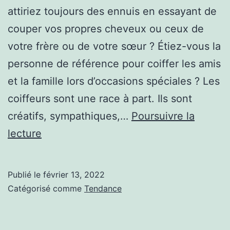
attiriez toujours des ennuis en essayant de
couper vos propres cheveux ou ceux de
votre frère ou de votre sœur ? Étiez-vous la
personne de référence pour coiffer les amis
et la famille lors d’occasions spéciales ? Les
coiffeurs sont une race à part. Ils sont
créatifs, sympathiques,…
Poursuivre la
8
lecture
CARACTÉRISTIQUES
D’UN
Publié le
février 13, 2022
BARBIER
Catégorisé comme
Tendance
DE
QUALITÉ