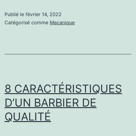
qualités
essentielles
Publié le
février 14, 2022
d’un
Catégorisé comme
Mecanique
excellent
mécanicien
8 CARACTÉRISTIQUES
D’UN BARBIER DE
QUALITÉ