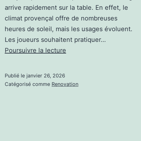
arrive rapidement sur la table. En effet, le
climat provençal offre de nombreuses
heures de soleil, mais les usages évoluent.
Les joueurs souhaitent pratiquer…
L’éclairage
Poursuivre la lecture
est-
il
Publié le
janvier 26, 2026
recommandé
Catégorisé comme
Renovation
pour
une
construction
court
de