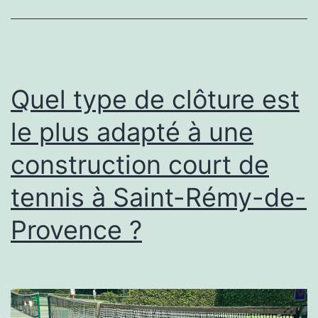
tennis
doit
être
rénové
Quel type de clôture est
à
le plus adapté à une
Cannes
construction court de
?
tennis à Saint-Rémy-de-
Provence ?