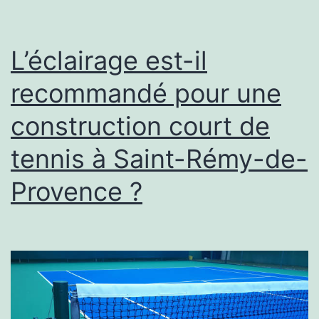
d’une
construction
L’éclairage est-il
court
recommandé pour une
de
construction court de
tennis
à
tennis à Saint-Rémy-de-
Saint-
Provence ?
Rémy-
de-
Provence
?