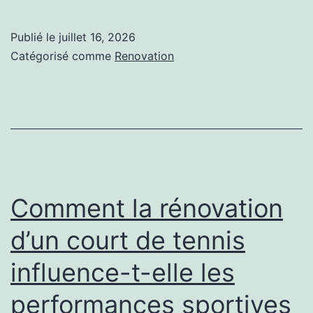
un
terrain
Publié le
juillet 16, 2026
de
Catégorisé comme
Renovation
tennis
rénové
offre-
t-
il
de
Comment la rénovation
meilleures
d’un court de tennis
conditions
influence-t-elle les
de
jeu
performances sportives