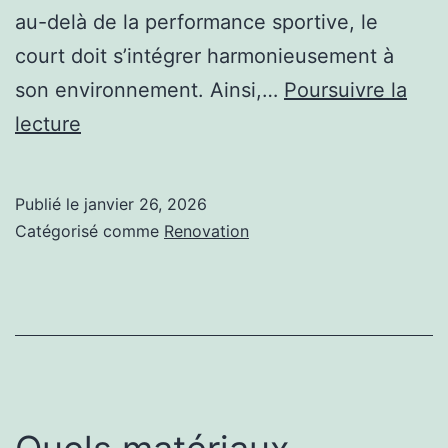
au-delà de la performance sportive, le
court doit s’intégrer harmonieusement à
son environnement. Ainsi,…
Poursuivre la
Peut-
lecture
on
personnaliser
Publié le
janvier 26, 2026
l’aspect
Catégorisé comme
Renovation
visuel
d’une
construction
court
de
tennis