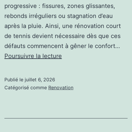
progressive : fissures, zones glissantes,
rebonds irréguliers ou stagnation d’eau
après la pluie. Ainsi, une rénovation court
de tennis devient nécessaire dès que ces
défauts commencent à gêner le confort…
Comment
Poursuivre la lecture
reconnaître
un
Publié le
juillet 6, 2026
court
Catégorisé comme
Renovation
de
tennis
qui
nécessite