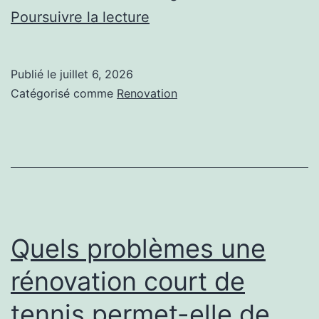
Quels
Poursuivre la lecture
indices
montrent
Publié le
juillet 6, 2026
qu’il
Catégorisé comme
Renovation
est
temps
de
rénover
un
court
Quels problèmes une
de
rénovation court de
tennis
tennis permet-elle de
?