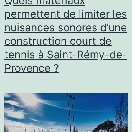
Quels matériaux
à
permettent de limiter les
Saint-
nuisances sonores d’une
Rémy-
de-
construction court de
Provence
tennis à Saint-Rémy-de-
?
Provence ?