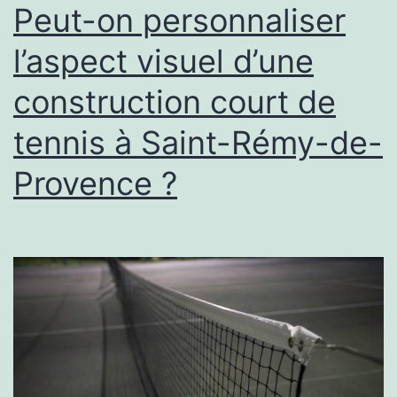
une
Peut-on personnaliser
construct
l’aspect visuel d’une
court
construction court de
de
tennis
tennis à Saint-Rémy-de-
à
Provence ?
Saint-
Rémy-
de-
Provenc
?