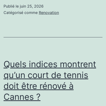
une
Publié le
juin 25, 2026
rénovation
Catégorisé comme
Renovation
court
de
tennis
permet-
elle
de
Quels indices montrent
corriger
qu’un court de tennis
?
doit être rénové à
Cannes ?