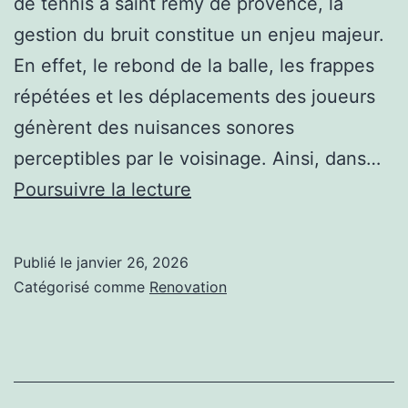
de tennis à saint remy de provence, la
gestion du bruit constitue un enjeu majeur.
En effet, le rebond de la balle, les frappes
répétées et les déplacements des joueurs
génèrent des nuisances sonores
perceptibles par le voisinage. Ainsi, dans…
Quels
Poursuivre la lecture
matériaux
permettent
Publié le
janvier 26, 2026
de
Catégorisé comme
Renovation
limiter
les
nuisances
sonores