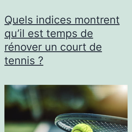
une
rénovation
Quels indices montrent
?
qu’il est temps de
rénover un court de
tennis ?