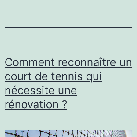
court
de
tennis
influence-
t-
elle
Comment reconnaître un
les
court de tennis qui
performances
nécessite une
sportives
?
rénovation ?