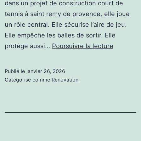
dans un projet de construction court de
tennis à saint remy de provence, elle joue
un rôle central. Elle sécurise l’aire de jeu.
Elle empêche les balles de sortir. Elle
Quel
protège aussi…
Poursuivre la lecture
type
de
Publié le
janvier 26, 2026
clôture
Catégorisé comme
Renovation
est
le
plus
adapté
à