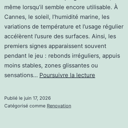
même lorsqu’il semble encore utilisable. À
Cannes, le soleil, l’humidité marine, les
variations de température et l’usage régulier
accélèrent l’usure des surfaces. Ainsi, les
premiers signes apparaissent souvent
pendant le jeu : rebonds irréguliers, appuis
moins stables, zones glissantes ou
Quels
sensations…
Poursuivre la lecture
indices
montrent
Publié le
juin 17, 2026
qu’un
Catégorisé comme
Renovation
court
de