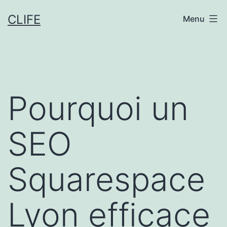
Aller
CLIFE
Menu
au
contenu
Pourquoi un
SEO
Squarespace
Lyon efficace