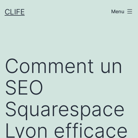
Aller
CLIFE
Menu
au
contenu
Comment un
SEO
Squarespace
Lyon efficace