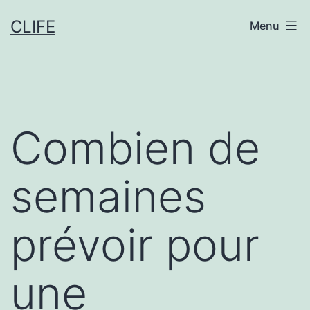
Aller
CLIFE
Menu
au
contenu
Combien de
semaines
prévoir pour
une