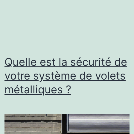
en
matière
de
licence
immobilière
Quelle est la sécurité de
votre système de volets
métalliques ?