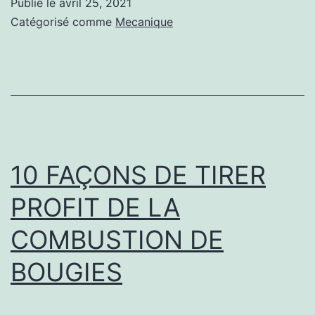
Publié le
avril 25, 2021
conduite
Catégorisé comme
Mecanique
d’un
trottinette
électrique
Zéro
10x
10 FAÇONS DE TIRER
PROFIT DE LA
COMBUSTION DE
BOUGIES