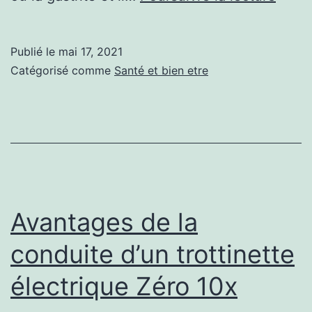
dose
saine
Publié le
mai 17, 2021
d’Alo
Catégorisé comme
Santé et bien etre
Vera
Avantages de la
conduite d’un trottinette
électrique Zéro 10x