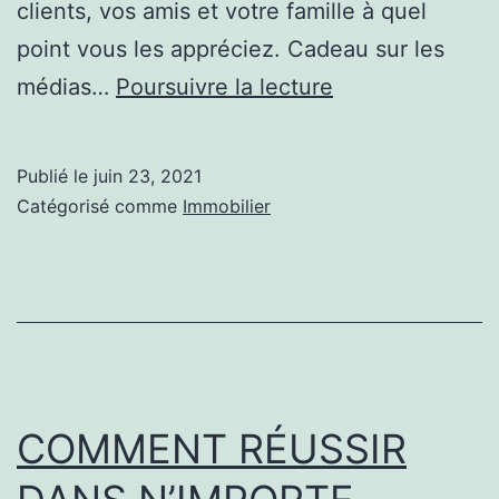
clients, vos amis et votre famille à quel
point vous les appréciez. Cadeau sur les
Idées
médias…
Poursuivre la lecture
de
marketing
Publié le
juin 23, 2021
immobilier
Catégorisé comme
Immobilier
pour
la
période
des
fêtes
COMMENT RÉUSSIR