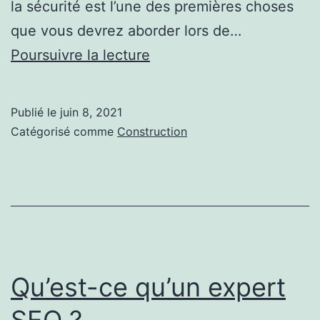
la sécurité est l’une des premières choses
que vous devrez aborder lors de…
Quelle
Poursuivre la lecture
est
la
Publié le
juin 8, 2021
sécurité
Catégorisé comme
Construction
de
votre
système
de
volets
métalliques
Qu’est-ce qu’un expert
?