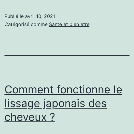
quoi
s’attendre
Publié le
avril 10, 2021
au
Catégorisé comme
Santé et bien etre
cours
du
premier
mois
de
prise
Comment fonctionne le
d’huile
lissage japonais des
de
cheveux ?
CBD
?