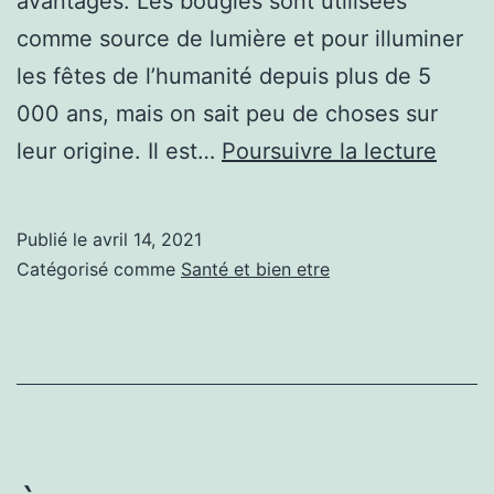
avantages. Les bougies sont utilisées
comme source de lumière et pour illuminer
les fêtes de l’humanité depuis plus de 5
000 ans, mais on sait peu de choses sur
10
leur origine. Il est…
Poursuivre la lecture
FAÇ
DE
Publié le
avril 14, 2021
TIRE
Catégorisé comme
Santé et bien etre
PROF
DE
LA
COM
DE
BOUG