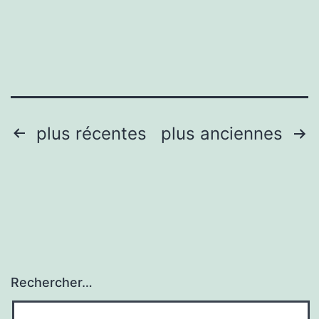
des
cheveux
?
Pagination
plus récentes
plus anciennes
des
publications
Rechercher…