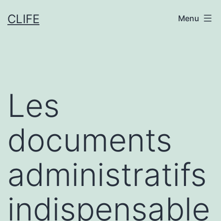
Aller
CLIFE
Menu
au
contenu
Les
documents
administratifs
indispensable