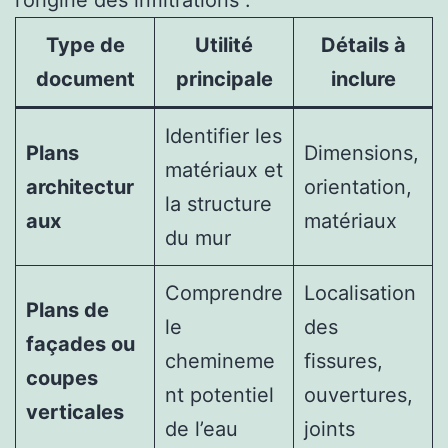
l’origine des infiltrations :
Type de
Utilité
Détails à
document
principale
inclure
Identifier les
Plans
Dimensions,
matériaux et
architectur
orientation,
la structure
aux
matériaux
du mur
Comprendre
Localisation
Plans de
le
des
façades ou
chemineme
fissures,
coupes
nt potentiel
ouvertures,
verticales
de l’eau
joints