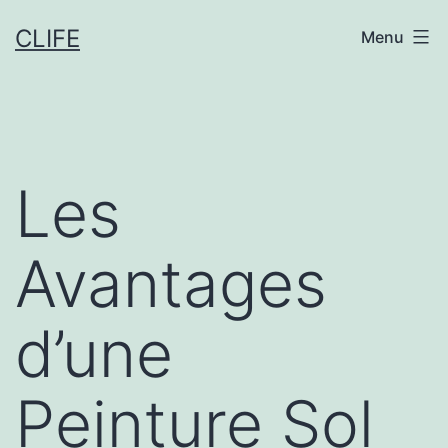
Aller
CLIFE
Menu
au
contenu
Les
Avantages
d’une
Peinture Sol