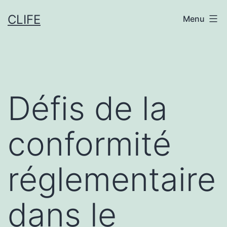
Aller
CLIFE
Menu
au
contenu
Défis de la
conformité
réglementaire
dans le