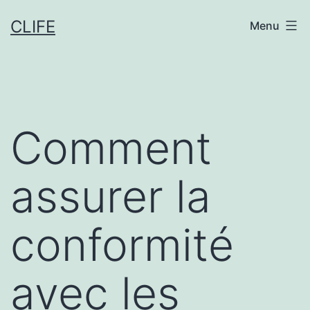
Aller
CLIFE
Menu
au
contenu
Comment
assurer la
conformité
avec les