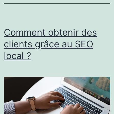
affiliés
sur
mon
site
Comment obtenir des
?
clients grâce au SEO
local ?