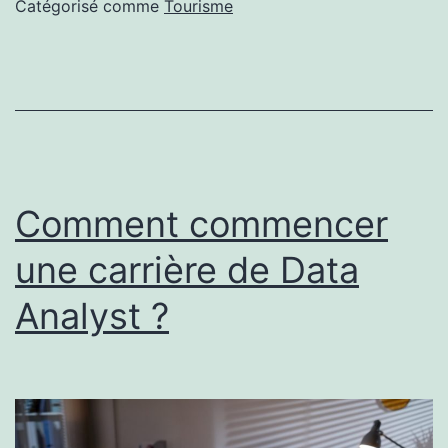
camping
Catégorisé comme
Tourisme
pour
profiter
de
vos
vacances ?
Comment commencer
une carrière de Data
Analyst ?