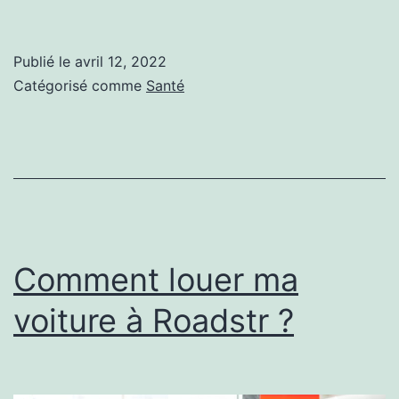
utiliser
un
Publié le
avril 12, 2022
anneau
Catégorisé comme
Santé
de
dentition
en
toute
sécurité
?
Comment louer ma
voiture à Roadstr ?