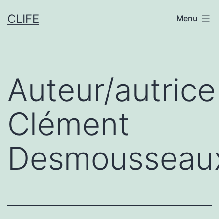
Aller
CLIFE
Menu
au
contenu
Auteur/autrice 
Clément
Desmousseau