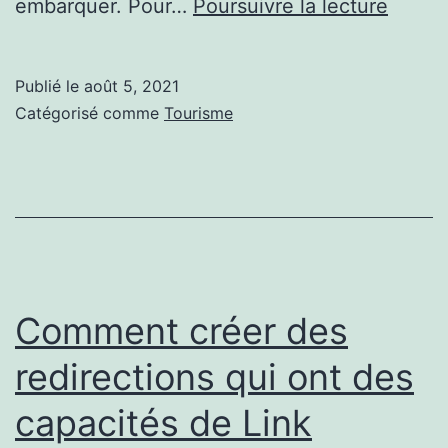
Quelle
embarquer. Pour…
Poursuivre la lecture
compa
aérie
Publié le
août 5, 2021
mesur
Catégorisé comme
Tourisme
le
coût
de
l’avion
?
Comment créer des
redirections qui ont des
capacités de Link