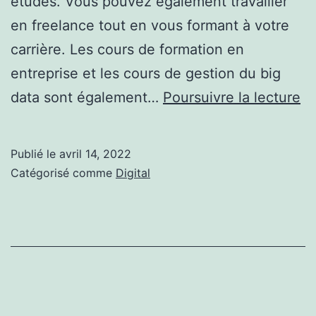
études. Vous pouvez également travailler
en freelance tout en vous formant à votre
carrière. Les cours de formation en
entreprise et les cours de gestion du big
C
data sont également…
Poursuivre la lecture
c
u
Publié le
avril 14, 2022
ca
Catégorisé comme
Digital
d
Da
An
?