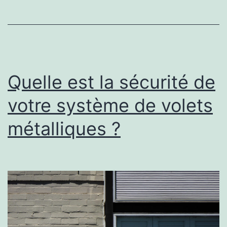
ont
des
capacités
de
Link
Quelle est la sécurité de
Building
votre système de volets
?
métalliques ?