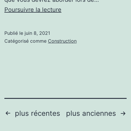
Quelle
Poursuivre la lecture
est
la
Publié le
juin 8, 2021
sécurité
Catégorisé comme
Construction
de
votre
système
de
volets
métalliques
?
Pagination
plus récentes
plus anciennes
des