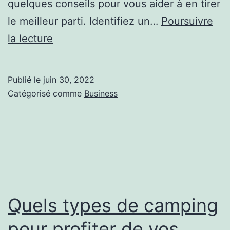
quelques conseils pour vous aider à en tirer
le meilleur parti. Identifiez un…
Poursuivre
Comment
la lecture
obtenir
des
Publié le
juin 30, 2022
clients
Catégorisé comme
Business
grâce
au
SEO
local
?
Quels types de camping
pour profiter de vos