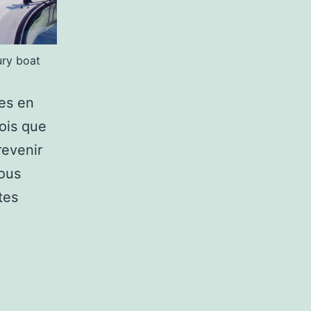
ury boat
ces en
ois que
evenir
vous
tes
ques
ns
elles