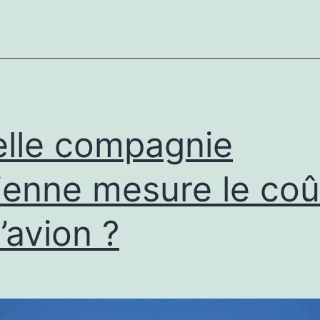
vous
devri
vous
mettr
à
la
lle compagnie
voile
ienne mesure le coû
l’avion ?