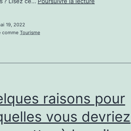
Quels
s ? Lisez ce…
Poursuivre la lecture
types
de
ai 19, 2022
camping
sé comme
Tourisme
pour
profiter
de
vos
vacances ?
lques raisons pour
quelles vous devriez