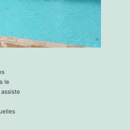
es
s le
 assiste
uelles