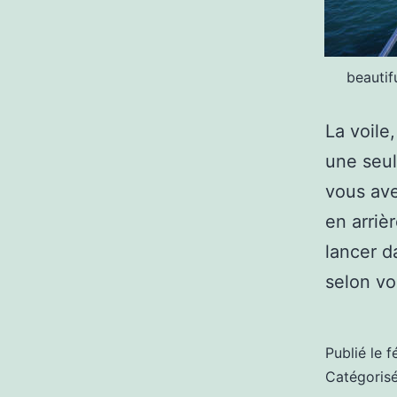
beautif
La voile
une seul
vous av
en arriè
lancer d
selon vo
Publié le
f
Catégori