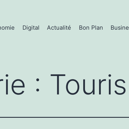
nomie
Digital
Actualité
Bon Plan
Busine
ie :
Touri