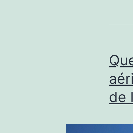
Que
aér
de 