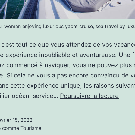
ul woman enjoying luxurious yacht cruise, sea travel by lux
, c’est tout ce que vous attendez de vos vacan
e expérience inoubliable et aventureuse. Une f
ez commencé à naviguer, vous ne pouvez plus r
re. Si cela ne vous a pas encore convaincu de 
ans cette expérience unique, les raisons suivan
Quel
ilier océan, service…
Poursuivre la lecture
raiso
pour
évrier 15, 2022
lesqu
sé comme
Tourisme