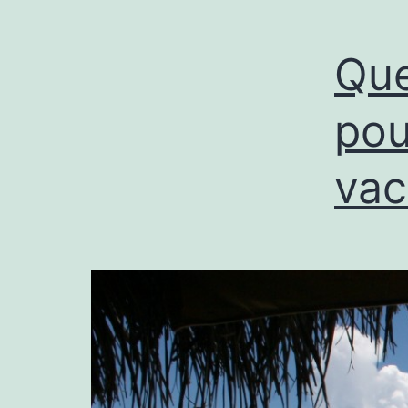
Que
pou
vac