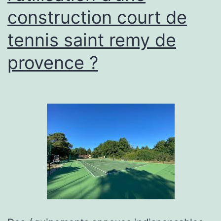
tennis
construction court de
à
tennis saint remy de
Saint-
Rémy-
provence ?
de-
Provenc
?