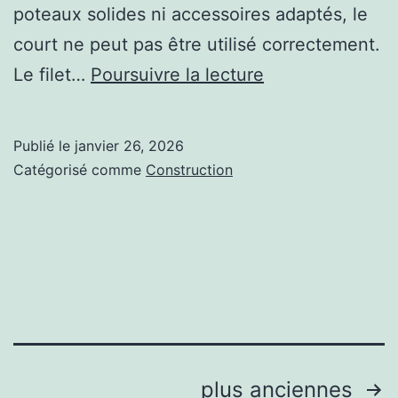
poteaux solides ni accessoires adaptés, le
court ne peut pas être utilisé correctement.
Quels
Le filet…
Poursuivre la lecture
équipements
sont
Publié le
janvier 26, 2026
indispensables
Catégorisé comme
Construction
après
une
construction
court
de
tennis
à
Pagination
plus anciennes