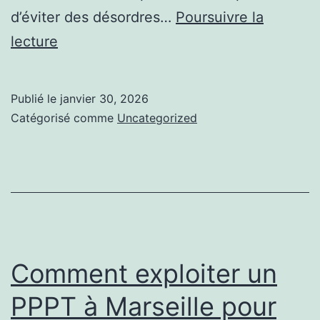
d’éviter des désordres…
Poursuivre la
Quand
lecture
faire
expertiser
Publié le
janvier 30, 2026
un
Catégorisé comme
Uncategorized
bâtiment
par
un
couvreur
à
Boulogne-
Comment exploiter un
Billancourt
PPPT à Marseille pour
?