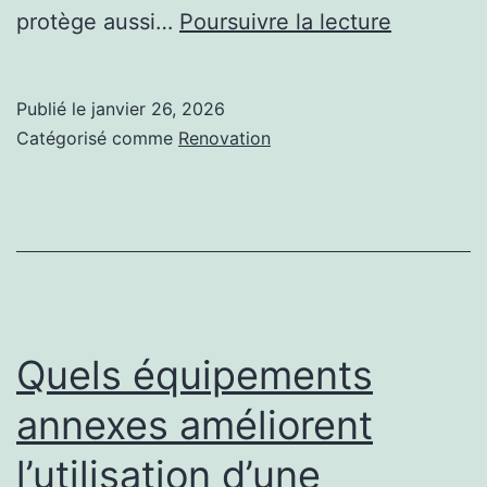
Quel
protège aussi…
Poursuivre la lecture
type
de
Publié le
janvier 26, 2026
clôture
Catégorisé comme
Renovation
est
le
plus
adapté
à
une
Quels équipements
construct
annexes améliorent
court
l’utilisation d’une
de