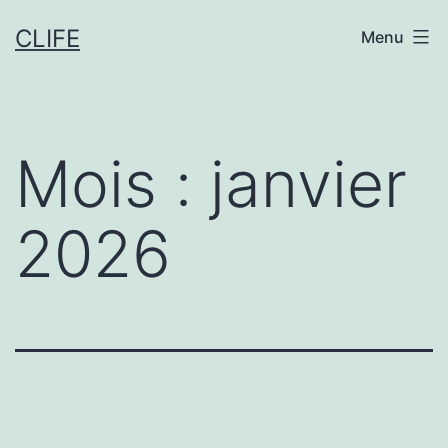
Aller
CLIFE
Menu
au
contenu
Mois :
janvier
2026