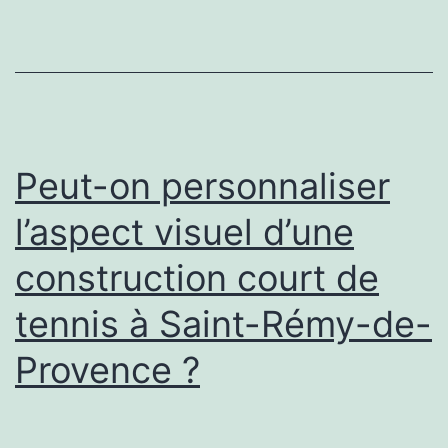
d’une
construction
court
de
tennis
Peut-on personnaliser
saint
l’aspect visuel d’une
remy
construction court de
de
provence
tennis à Saint-Rémy-de-
?
Provence ?