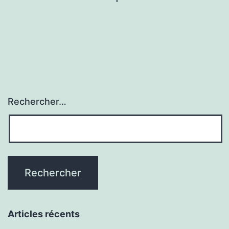
Saint-
des
Rémy-
publications
de-
Provence
?
Rechercher…
Articles récents