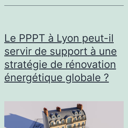
t-
il
à
sécuriser
Le PPPT à Lyon peut-il
un
servir de support à une
projet
stratégie de rénovation
de
rénovation
énergétique globale ?
énergétique
collective
?