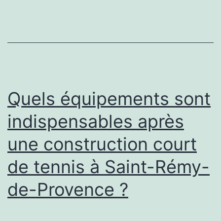
pour
une
construction
court
de
tennis
Quels équipements sont
à
indispensables après
Saint-
une construction court
Rémy-
de-
de tennis à Saint-Rémy-
Provence
de-Provence ?
?