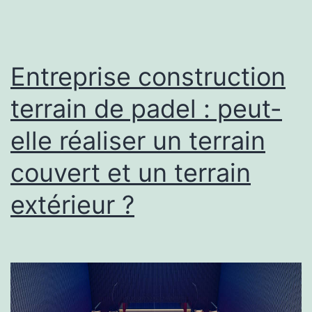
avant
une
construction
Entreprise construction
court
terrain de padel : peut-
de
elle réaliser un terrain
tennis
à
couvert et un terrain
Avignon
extérieur ?
?