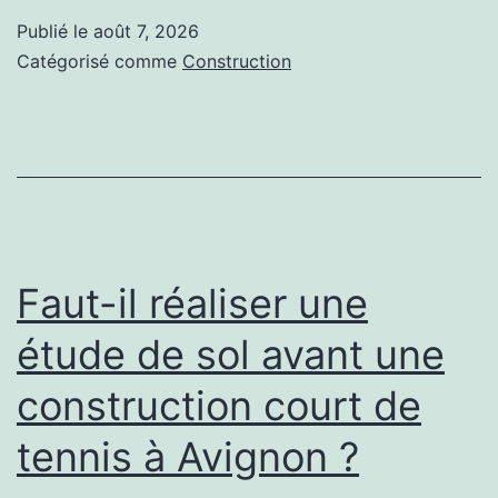
les
Publié le
août 7, 2026
tassements
Catégorisé comme
Construction
du
terrain
avant
une
construction
court
Faut-il réaliser une
de
étude de sol avant une
tennis
construction court de
à
Avignon
tennis à Avignon ?
?