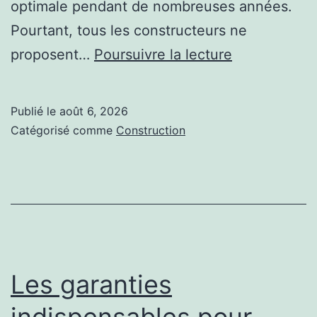
optimale pendant de nombreuses années.
Pourtant, tous les constructeurs ne
Quels
proposent…
Poursuivre la lecture
engagement
demander
Publié le
août 6, 2026
avant
Catégorisé comme
Construction
de
lancer
une
construction
court
de
Les garanties
tennis
indispensables pour