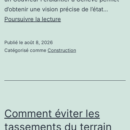
d’obtenir une vision précise de l’état…
Pourquoi
Poursuivre la lecture
faire
appel
Publié le
août 8, 2026
à
Catégorisé comme
Construction
un
Couvreur
Ferblantier
à
Genève
pour
Comment éviter les
une
tassements du terrain
toiture