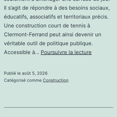
Il s’agit de répondre à des besoins sociaux,
éducatifs, associatifs et territoriaux précis.
Une construction court de tennis à
Clermont-Ferrand peut ainsi devenir un
véritable outil de politique publique.
Pourquoi
Accessible à…
Poursuivre la lecture
intégrer
une
Publié le
août 5, 2026
construct
Catégorisé comme
Construction
court
de
tennis
à