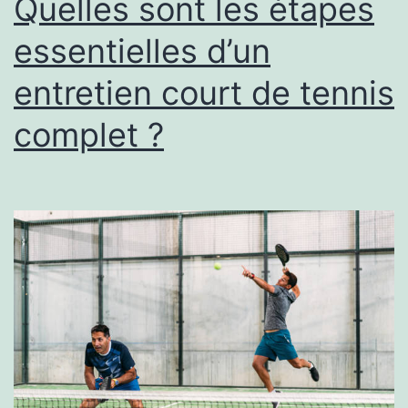
Quelles sont les étapes
apporte-
essentielles d’un
t-
entretien court de tennis
elle
aux
complet ?
habitants
?