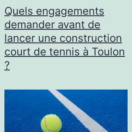
un
Quels engagements
terrain
demander avant de
couvert
lancer une construction
et
un
court de tennis à Toulon
terrain
?
extérieur
?