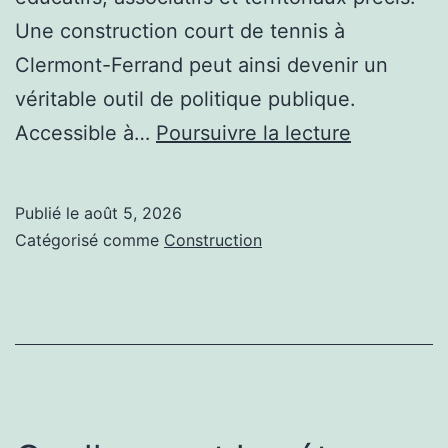
Une construction court de tennis à
Clermont-Ferrand peut ainsi devenir un
véritable outil de politique publique.
Quels
Accessible à…
Poursuivre la lecture
bénéfices
une
Publié le
août 5, 2026
construct
Catégorisé comme
Construction
court
de
tennis
à
Clermont-
Ferrand