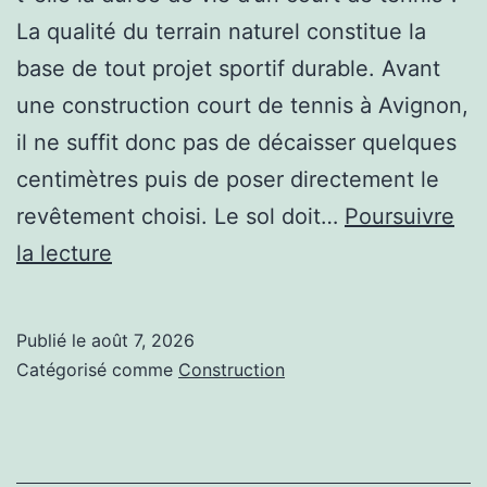
La qualité du terrain naturel constitue la
base de tout projet sportif durable. Avant
une construction court de tennis à Avignon,
il ne suffit donc pas de décaisser quelques
centimètres puis de poser directement le
revêtement choisi. Le sol doit…
Poursuivre
Faut-
la lecture
il
réaliser
Publié le
août 7, 2026
une
Catégorisé comme
Construction
étude
de
sol