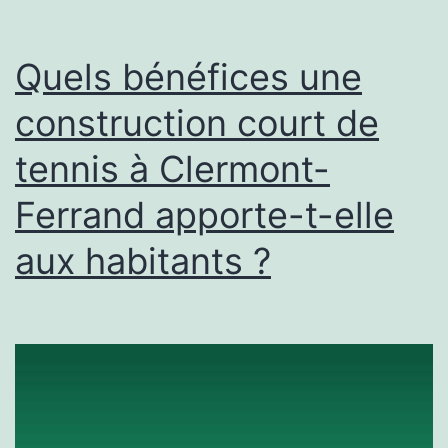
Clermont-
Ferrand
Quels bénéfices une
dans
construction court de
un
tennis à Clermont-
projet
d’aménag
Ferrand apporte-t-elle
communal
aux habitants ?
?