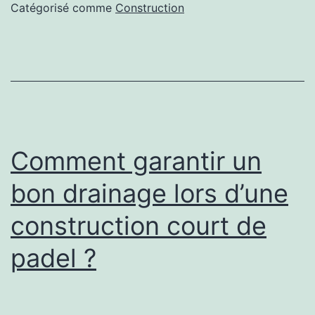
pour
Catégorisé comme
Construction
réussir
une
construction
court
de
tennis
Comment garantir un
à
bon drainage lors d’une
Toulon
construction court de
padel ?