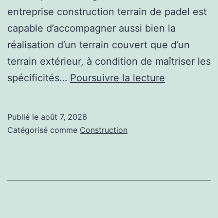
entreprise construction terrain de padel est
capable d’accompagner aussi bien la
réalisation d’un terrain couvert que d’un
terrain extérieur, à condition de maîtriser les
Entreprise
spécificités…
Poursuivre la lecture
constructio
terrain
Publié le
août 7, 2026
de
Catégorisé comme
Construction
padel
:
peut-
elle
réaliser