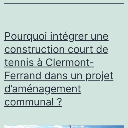
d’une
construction
court
de
Pourquoi intégrer une
padel
construction court de
?
tennis à Clermont-
Ferrand dans un projet
d’aménagement
communal ?