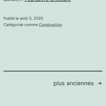
sont
les
Publié le
août 5, 2026
étapes
Catégorisé comme
Construction
essentielles
d’un
entretien
court
de
tennis
complet
Pagination
plus anciennes
?
des
publications