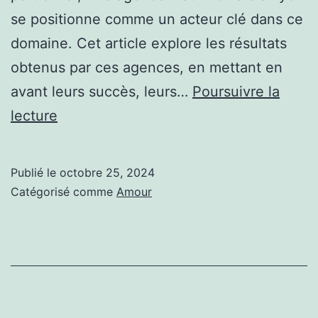
se positionne comme un acteur clé dans ce
domaine. Cet article explore les résultats
obtenus par ces agences, en mettant en
avant leurs succès, leurs…
Poursuivre la
C’est
lecture
quoi
les
Publié le
octobre 25, 2024
résultats
Catégorisé comme
Amour
obtenus
par
une
agence
matrimoniale