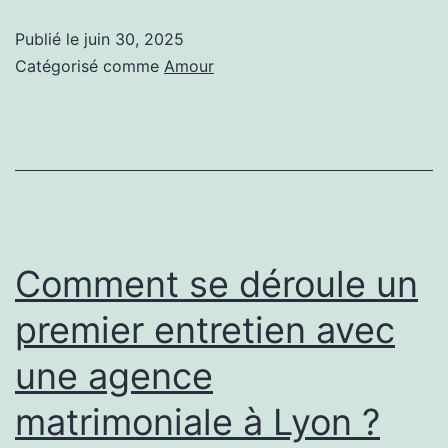
de
Publié le
juin 30, 2025
compatibilité
Catégorisé comme
Amour
sont
utilisés
par
une
agence
matrimoniale
Comment se déroule un
à
premier entretien avec
Saint-
une agence
Étienne
?
matrimoniale à Lyon ?