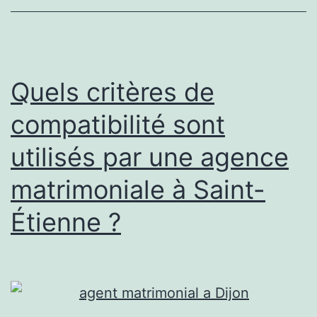
t-
elle
un
coaching
Quels critères de
relationnel
compatibilité sont
?
utilisés par une agence
matrimoniale à Saint-
Étienne ?