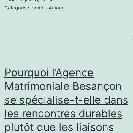
font-
Catégorisé comme
Amour
ils
appel
à
une
agence
matrimoniale
Pourquoi l’Agence
à
Matrimoniale Besançon
Besançon
se spécialise-t-elle dans
?
les rencontres durables
plutôt que les liaisons