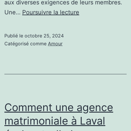
aux diverses exigences de leurs membres.
Comment
Une…
Poursuivre la lecture
une
agence
Publié le
octobre 25, 2024
matrimoniale
Catégorisé comme
Amour
à
Lyon
s’adapte-
t-
elle
aux
Comment une agence
besoins
matrimoniale à Laval
spécifiques