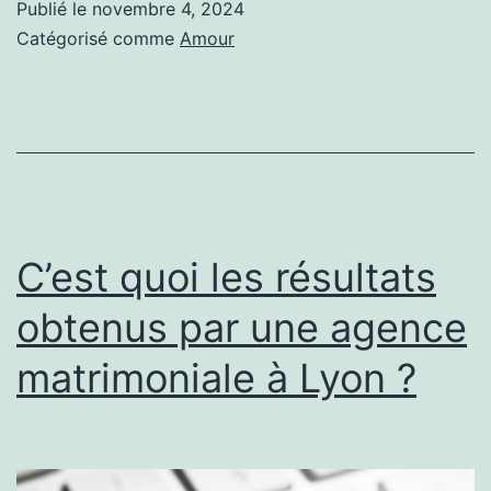
Publié le
novembre 4, 2024
un
Catégorisé comme
Amour
premier
entretien
avec
une
agence
matrimoniale
C’est quoi les résultats
à
obtenus par une agence
Lyon
matrimoniale à Lyon ?
?