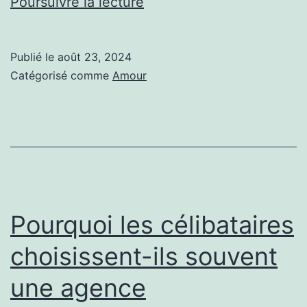
Comment
Poursuivre la lecture
évaluer
la
Publié le
août 23, 2024
crédibilité
Catégorisé comme
Amour
d’une
agence
matrimoniale
à
Laval
?
Pourquoi les célibataires
choisissent-ils souvent
une agence