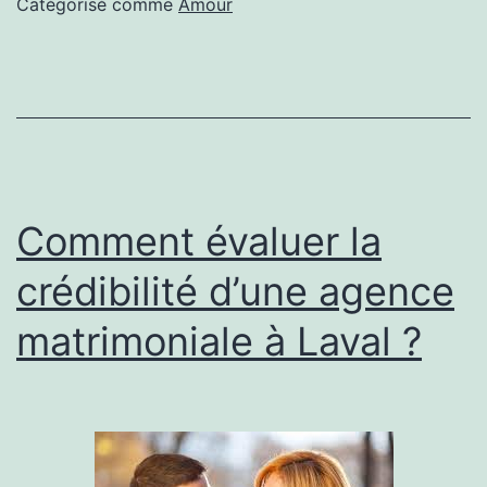
Catégorisé comme
Amour
à
Laval
évalue-
t-
elle
les
Comment évaluer la
attentes
crédibilité d’une agence
des
matrimoniale à Laval ?
clients
?