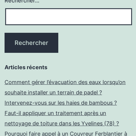
Rechercher…
?
Articles récents
Comment gérer l’évacuation des eaux lorsqu’on
souhaite installer un terrain de padel ?
Intervenez-vous sur les haies de bambous ?
Faut-il appliquer un traitement après un
nettoyage de toiture dans les Yvelines (78) ?
Pourquoi faire appel à un Couvreur Ferblantier à