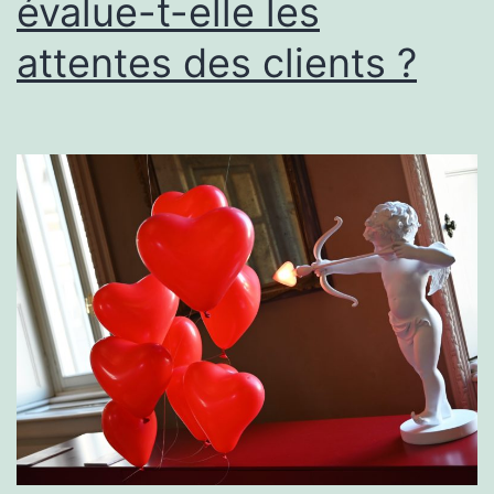
évalue-t-elle les
des
clients
attentes des clients ?
?