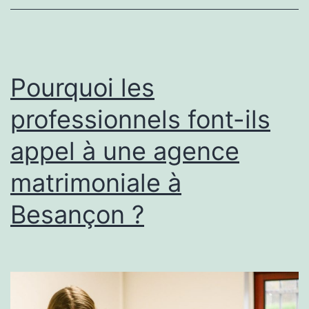
une
agence
matrimoniale
à
Pourquoi les
Laval
professionnels font-ils
?
appel à une agence
matrimoniale à
Besançon ?