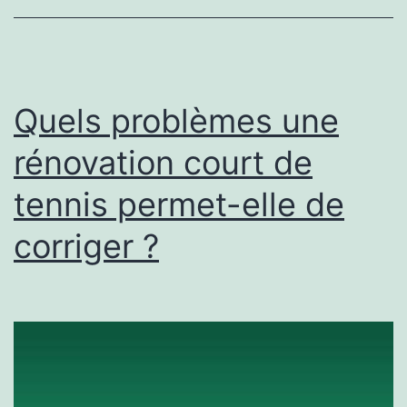
pour
une
construction
court
Quels problèmes une
de
rénovation court de
tennis
tennis permet-elle de
à
Cannes
corriger ?
?