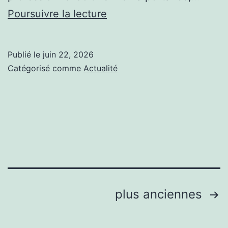
Quelles
Poursuivre la lecture
sont
les
Publié le
juin 22, 2026
étapes
Catégorisé comme
Actualité
clés
d’une
construction
court
de
tennis
beton
Pagination
plus anciennes
poreux
des
à