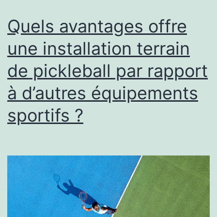
de
Quels avantages offre
corriger
une installation terrain
?
de pickleball par rapport
à d’autres équipements
sportifs ?