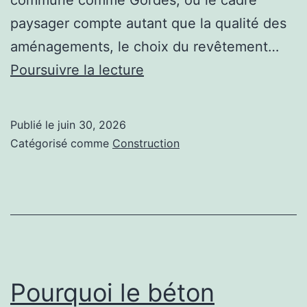
commune comme Gordes, où le cadre
paysager compte autant que la qualité des
aménagements, le choix du revêtement…
En
Poursuivre la lecture
quoi
la
Publié le
juin 30, 2026
construction
Catégorisé comme
Construction
court
de
tennis
beton
poreux
à
Pourquoi le béton
Gordes