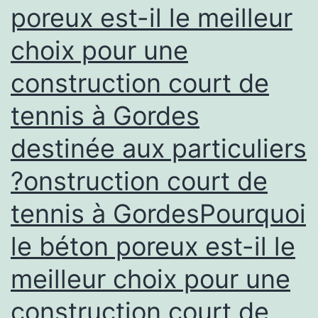
poreux est-il le meilleur
améliore-
choix pour une
t-
elle
construction court de
le
tennis à Gordes
confort
d’un
destinée aux particuliers
usage
?onstruction court de
résidentiel
tennis à GordesPourquoi
?
le béton poreux est-il le
meilleur choix pour une
construction court de