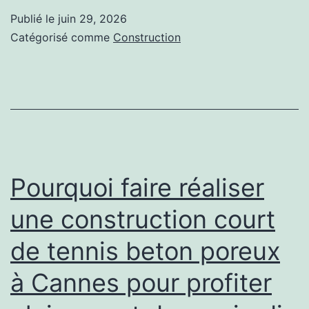
construction
Publié le
juin 29, 2026
à
court
Catégorisé comme
Construction
Gordes
de
destinée
tennis
aux
beton
particuliers
poreux
?
à
Cannes
Pourquoi faire réaliser
améliore-
une construction court
t-
de tennis beton poreux
elle
le
à Cannes pour profiter
confort