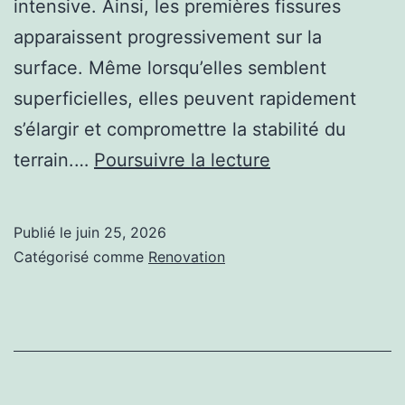
intensive. Ainsi, les premières fissures
apparaissent progressivement sur la
surface. Même lorsqu’elles semblent
superficielles, elles peuvent rapidement
s’élargir et compromettre la stabilité du
Quels
terrain.…
Poursuivre la lecture
problèmes
une
Publié le
juin 25, 2026
rénovation
Catégorisé comme
Renovation
court
de
tennis
permet-
elle