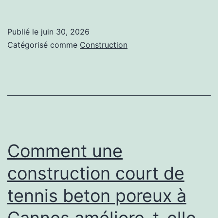
le
béton
Publié le
juin 30, 2026
poreux
Catégorisé comme
Construction
est-
il
le
meilleur
choix
pour
Comment une
une
construction court de
construction
tennis beton poreux à
court
de
Cannes améliore-t-elle