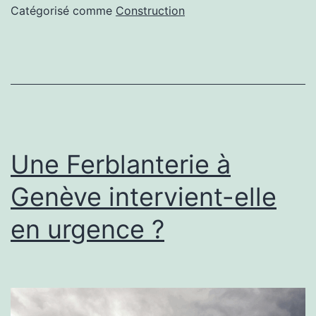
une
Catégorisé comme
Construction
construction
court
de
tennis
beton
poreux
Une Ferblanterie à
à
Genève intervient-elle
Cannes
en urgence ?
pour
profiter
pleinement
de