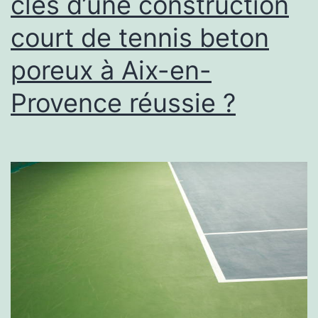
clés d’une construction
d’autres
court de tennis beton
équipeme
sportifs
poreux à Aix-en-
?
Provence réussie ?