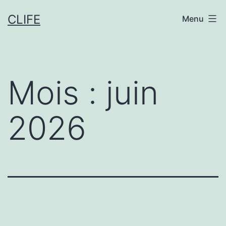
Aller
CLIFE
Menu
au
contenu
Mois :
juin
2026