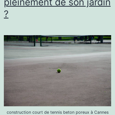
pleinement de son jardin
d’une
résidence
?
?
construction court de tennis beton poreux à Cannes