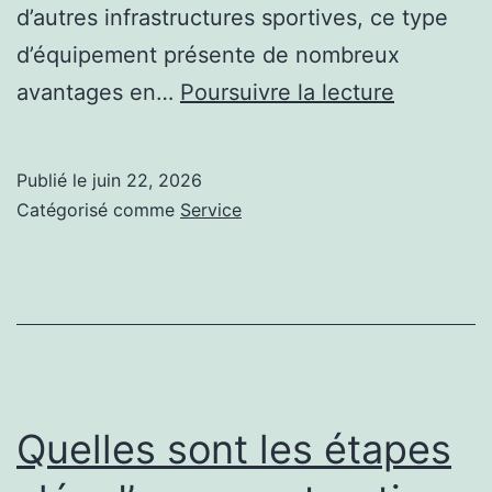
d’autres infrastructures sportives, ce type
d’équipement présente de nombreux
Quels
avantages en…
Poursuivre la lecture
avantage
offre
Publié le
juin 22, 2026
une
Catégorisé comme
Service
installati
terrain
de
pickleball
par
rapport
Quelles sont les étapes
à