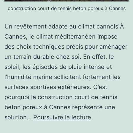
le
construction court de tennis beton poreux à Cannes
béton
poreux
Un revêtement adapté au climat cannois À
est-
Cannes, le climat méditerranéen impose
il
des choix techniques précis pour aménager
le
un terrain durable chez soi. En effet, le
meilleur
soleil, les épisodes de pluie intense et
choix
l’humidité marine sollicitent fortement les
pour
surfaces sportives extérieures. C’est
une
pourquoi la construction court de tennis
construction
beton poreux à Cannes représente une
court
Comment
solution…
Poursuivre la lecture
de
une
tennis