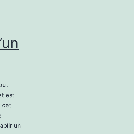
’un
out
et est
s cet
e
ablir un