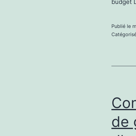
budget 
Publié le
m
Catégori
Com
de 