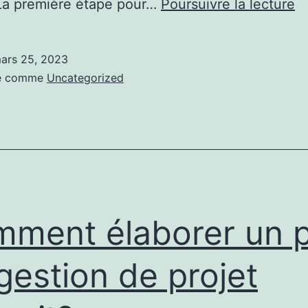
C
La première étape pour…
Poursuivre la lecture
ré
u
ars 25, 2023
a
sé comme
Uncategorized
d
re
d’
pr
d’
ment élaborer un p
gestion de projet