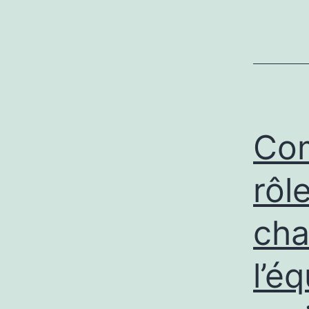
Com
rôl
ch
l’é