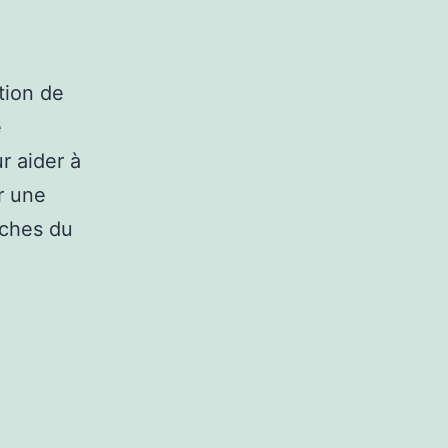
tion de
e
r aider à
er une
âches du