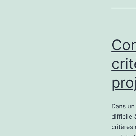
Com
cri
pro
Dans un 
difficile
critères