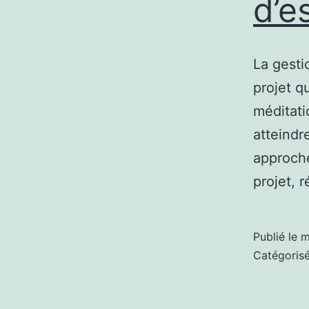
d’e
La gesti
projet q
méditati
atteindr
approche
projet, 
Publié le
m
Catégori