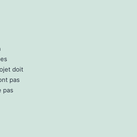
n
ces
ojet doit
ont pas
e pas
ment
rminer
ences