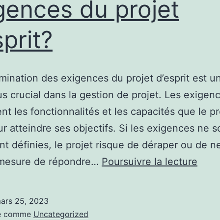
gences du projet
sprit?
mination des exigences du projet d’esprit est u
s crucial dans la gestion de projet. Les exigen
ent les fonctionnalités et les capacités que le pr
ur atteindre ses objectifs. Si les exigences ne s
nt définies, le projet risque de déraper ou de n
Com
 mesure de répondre…
Poursuivre la lecture
déte
les
ars 25, 2023
exig
sé comme
Uncategorized