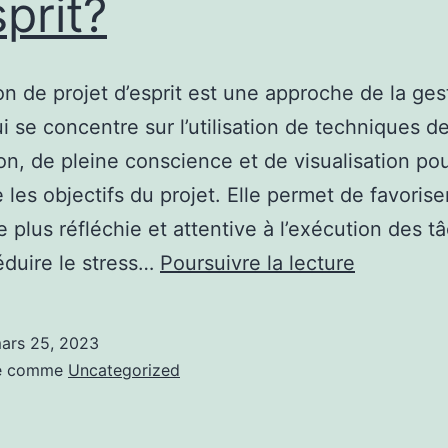
sprit?
on de projet d’esprit est une approche de la ges
ui se concentre sur l’utilisation de techniques d
on, de pleine conscience et de visualisation pou
e les objectifs du projet. Elle permet de favoris
 plus réfléchie et attentive à l’exécution des t
Comment
réduire le stress…
Poursuivre la lecture
élaborer
un
ars 25, 2023
plan
sé comme
Uncategorized
de
gestion