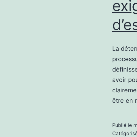
exi
d’e
La déter
processu
définiss
avoir po
claireme
être en
Publié le
m
Catégori