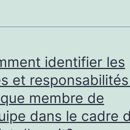
du
proje
d’esp
ment identifier les
es et responsabilité
aque membre de
quipe dans le cadre 