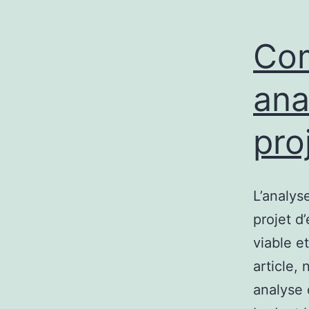
Com
ana
pro
L’analys
projet d
viable e
article,
analyse d