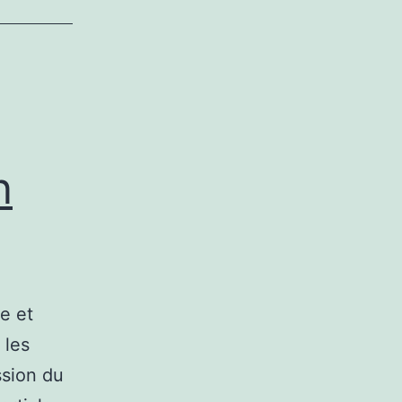
n
ve et
 les
ssion du