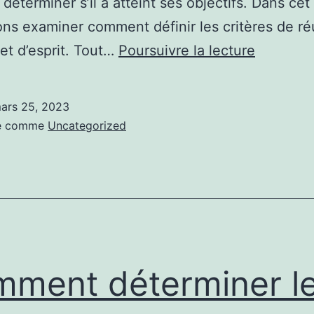
 déterminer s’il a atteint ses objectifs. Dans cet 
ons examiner comment définir les critères de ré
Commen
jet d’esprit. Tout…
Poursuivre la lecture
définir
les
ars 25, 2023
critères
sé comme
Uncategorized
de
réussite
d’un
projet
d’esprit?
ment déterminer l