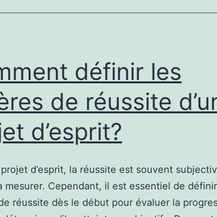
de
projet
d’esprit?
ment définir les
tères de réussite d’u
jet d’esprit?
projet d’esprit, la réussite est souvent subjecti
 à mesurer. Cependant, il est essentiel de définir
 de réussite dès le début pour évaluer la progre