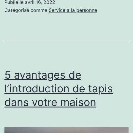
Publié le
avril 16, 2022
engager
Catégorisé comme
Service a la personne
une
société
d’élimination
des
déchets
5 avantages de
l’introduction de tapis
dans votre maison