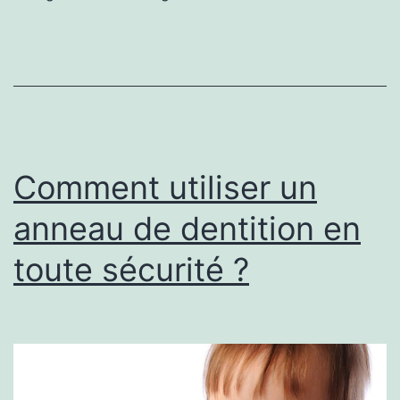
d
Da
An
?
Comment utiliser un
anneau de dentition en
toute sécurité ?