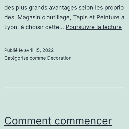
des plus grands avantages selon les proprio
des Magasin d’outillage, Tapis et Peinture a
5
Lyon, à choisir cette…
Poursuivre la lecture
av
de
Publié le
avril 15, 2022
l’
Catégorisé comme
Decoration
de
ta
da
vo
ma
Comment commencer