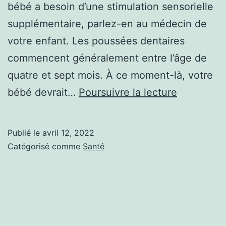
bébé a besoin d’une stimulation sensorielle
supplémentaire, parlez-en au médecin de
votre enfant. Les poussées dentaires
commencent généralement entre l’âge de
quatre et sept mois. À ce moment-là, votre
Comment
bébé devrait…
Poursuivre la lecture
utiliser
un
Publié le
avril 12, 2022
anneau
Catégorisé comme
Santé
de
dentition
en
toute