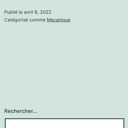
ma
Publié le
avril 8, 2022
voiture
Catégorisé comme
Mecanique
à
Roadstr
?
Rechercher…