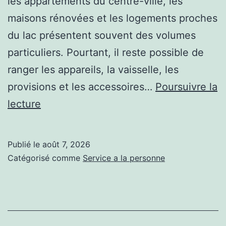
les appartements du centre-ville, les
maisons rénovées et les logements proches
du lac présentent souvent des volumes
particuliers. Pourtant, il reste possible de
ranger les appareils, la vaisselle, les
provisions et les accessoires…
Poursuivre la
Peut-
lecture
on
créer
Publié le
août 7, 2026
une
Catégorisé comme
Service a la personne
cuisine
sur
mesure
à