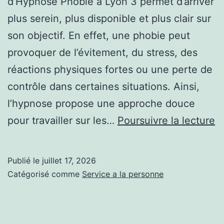
d’Hypnose Phobie à Lyon 3 permet d’arriver
plus serein, plus disponible et plus clair sur
son objectif. En effet, une phobie peut
provoquer de l’évitement, du stress, des
réactions physiques fortes ou une perte de
contrôle dans certaines situations. Ainsi,
l’hypnose propose une approche douce
C
pour travailler sur les…
Poursuivre la lecture
s
p
Publié le
juillet 17, 2026
a
Catégorisé comme
Service a la personne
u
p
s