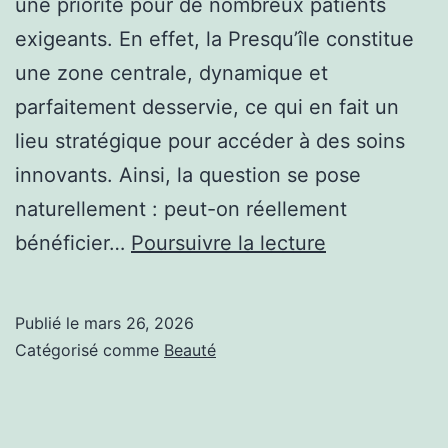
une priorité pour de nombreux patients
exigeants. En effet, la Presqu’île constitue
une zone centrale, dynamique et
parfaitement desservie, ce qui en fait un
lieu stratégique pour accéder à des soins
innovants. Ainsi, la question se pose
naturellement : peut-on réellement
Peut-
bénéficier…
Poursuivre la lecture
on
trouver
Publié le
mars 26, 2026
un
Catégorisé comme
Beauté
hydrafacial
à
Lyon