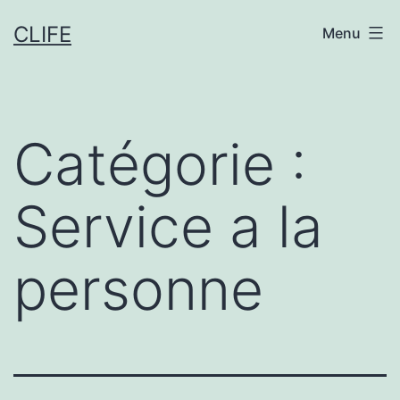
Aller
CLIFE
Menu
au
contenu
Catégorie :
Service a la
personne