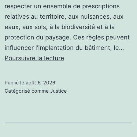
respecter un ensemble de prescriptions
relatives au territoire, aux nuisances, aux
eaux, aux sols, à la biodiversité et à la
protection du paysage. Ces règles peuvent
influencer l’implantation du bâtiment, le…
Quand
Poursuivre la lecture
consulter
un
Publié le
août 6, 2026
spécialiste
Catégorisé comme
Justice
du
droit
de
l’environnement