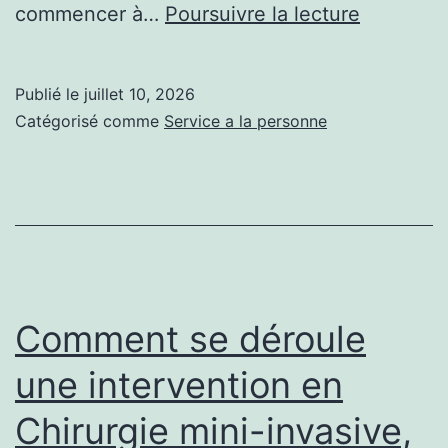
Commen
commencer à…
Poursuivre la lecture
un
agent
Publié le
juillet 10, 2026
matrimon
Catégorisé comme
Service a la personne
à
Dijon
aide-
t-
il
à
Comment se déroule
améliorer
une intervention en
sa
Chirurgie mini-invasive,
confianc