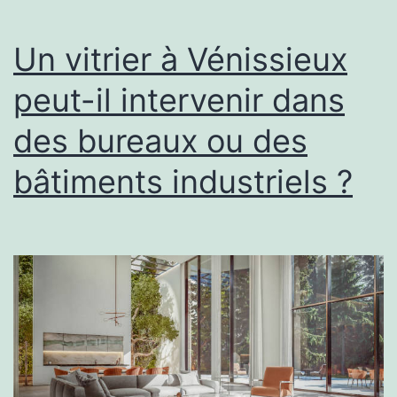
avant
un
Un vitrier à Vénissieux
projet
peut-il intervenir dans
immobilier
des bureaux ou des
ou
d’aménagement
bâtiments industriels ?
?