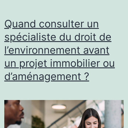
Annecy
avec
Quand consulter un
un
spécialiste du droit de
maximum
l’environnement avant
de
rangements
un projet immobilier ou
dissimulés
d’aménagement ?
?