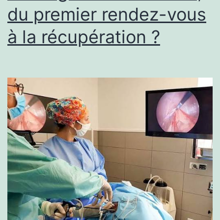
en
du premier rendez-vous
soi
à la récupération ?
?