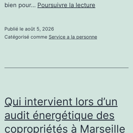
Un
bien pour…
Poursuivre la lecture
vitrier
à
Publié le
août 5, 2026
Vénissieux
Catégorisé comme
Service a la personne
peut-
il
intervenir
dans
des
bureaux
Qui intervient lors d’un
ou
audit énergétique des
des
copropriétés à Marseille
bâtiments