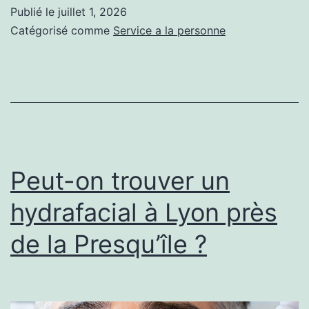
événementielle
Publié le
juillet 1, 2026
à
Catégorisé comme
Service a la personne
Paris
choisir
pour
organiser
un
événement
Peut-on trouver un
qui
hydrafacial à Lyon près
marque
de la Presqu’île ?
durablement
les
esprits
?