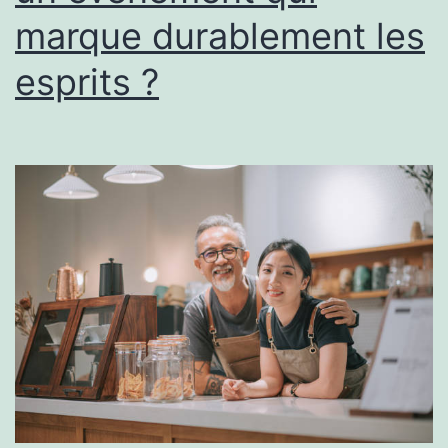
la
marque durablement les
récupération
?
esprits ?