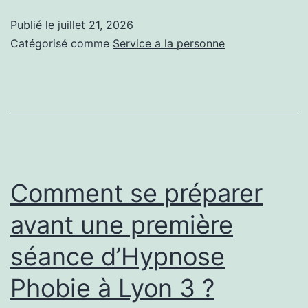
lors
Publié le
juillet 21, 2026
d’un
Catégorisé comme
Service a la personne
audit
énergétique
des
copropriétés
à
Marseille
Comment se préparer
?
avant une première
séance d’Hypnose
Phobie à Lyon 3 ?