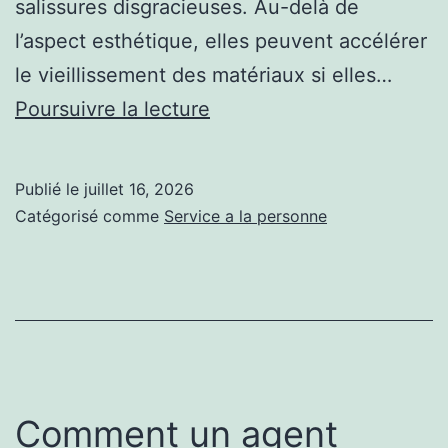
salissures disgracieuses. Au-delà de
l’aspect esthétique, elles peuvent accélérer
le vieillissement des matériaux si elles…
Comment
Poursuivre la lecture
enlever
les
Publié le
juillet 16, 2026
traces
Catégorisé comme
Service a la personne
noires
avec
un
nettoyage
de
façades
Comment un agent
à