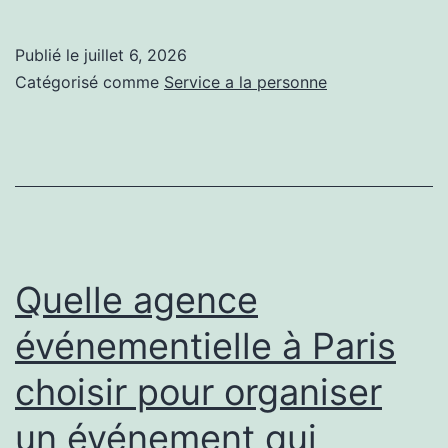
se
déroule
Publié le
juillet 6, 2026
une
Catégorisé comme
Service a la personne
intervention
en
Chirurgie
mini-
invasive,
du
Quelle agence
premier
événementielle à Paris
rendez-
choisir pour organiser
vous
à
un événement qui