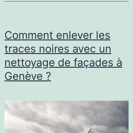
d
P
à
Comment enlever les
L
traces noires avec un
3
nettoyage de façades à
?
Genève ?