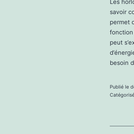
Les horl
savoir c
permet d
fonctio
peut s’e
d’énergi
besoin d
Publié le
d
Catégori