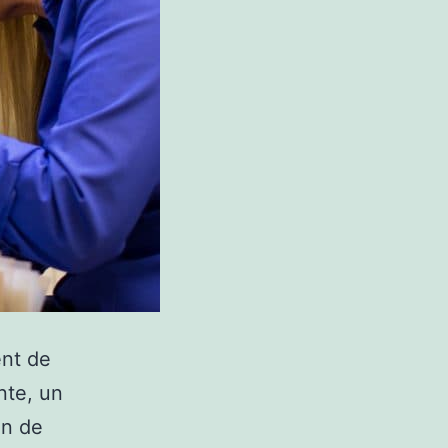
ent de
nte, un
en de