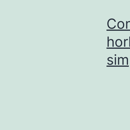
Com
hor
sim