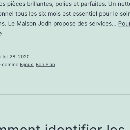
os pièces brillantes, polies et parfaites. Un net
onnel tous les six mois est essentiel pour le soi
ins. Le Maison Jodh propose des services…
Pour
NETTOYAGE
e
ET
INSPECTION
uillet 28, 2020
DE
sé comme
Bijoux
,
Bon Plan
BIJOUX
ment identifier les