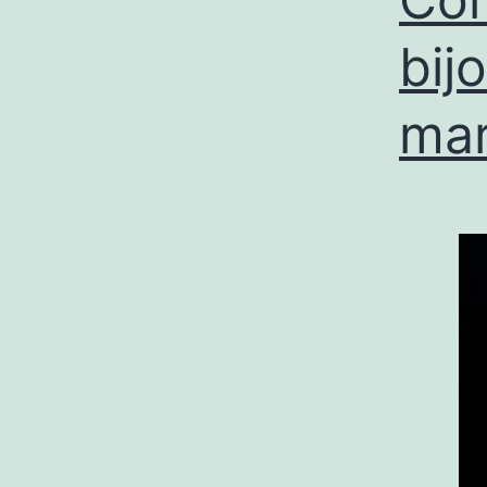
bij
mar