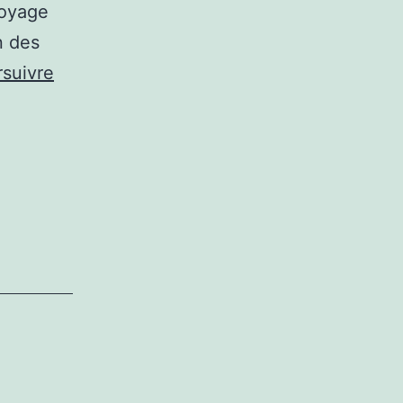
toyage
n des
suivre