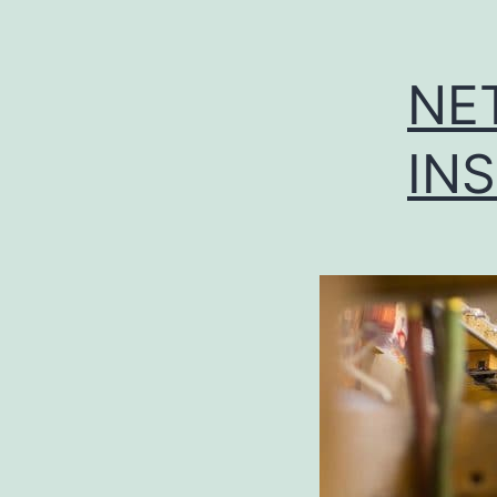
NE
IN