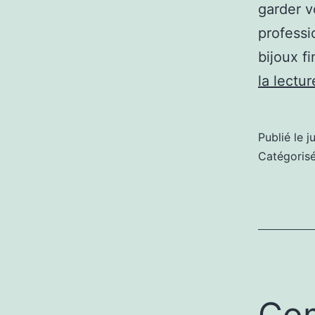
garder v
professi
bijoux f
la lectur
Publié le
j
Catégori
Com