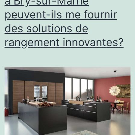
à Bry-sur-Marne
Précoce
peuvent-ils me fournir
et
Continue
des solutions de
?
rangement innovantes?