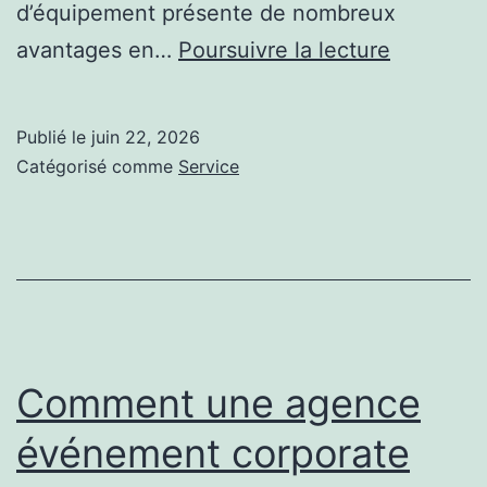
d’équipement présente de nombreux
Quels
avantages en…
Poursuivre la lecture
avantage
offre
Publié le
juin 22, 2026
une
Catégorisé comme
Service
installati
terrain
de
pickleball
par
rapport
Comment une agence
à
événement corporate
d’autres