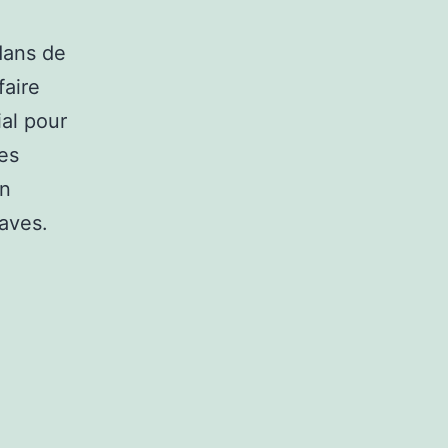
dans de
faire
ial pour
les
en
aves.