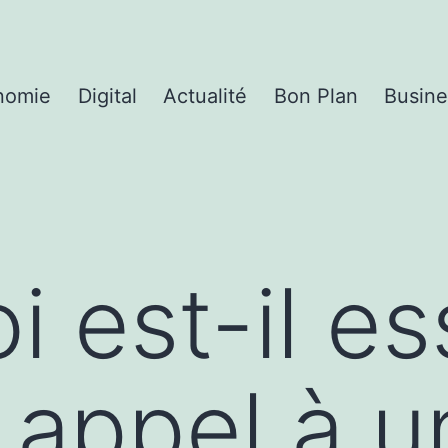
nomie
Digital
Actualité
Bon Plan
Busine
 est-il es
e appel à u