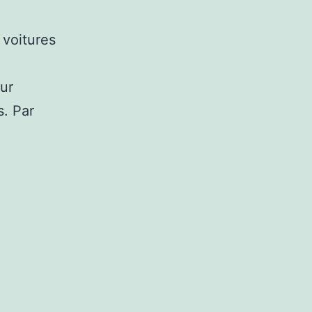
 voitures
our
s. Par