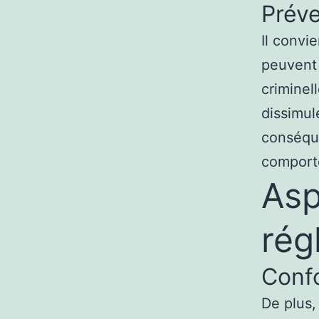
Préve
Il convi
peuvent 
criminel
dissimul
conséque
comport
Asp
rég
Confo
De plus,