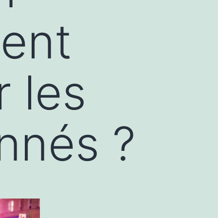
ment
 les
nnés ?