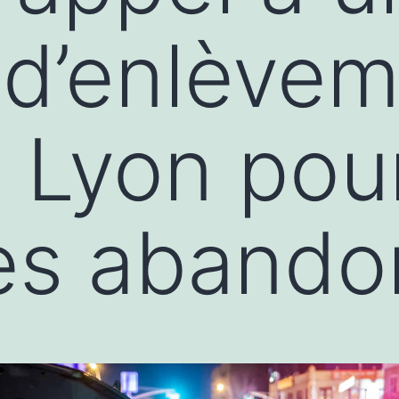
 d’enlève
 Lyon pour
es abando