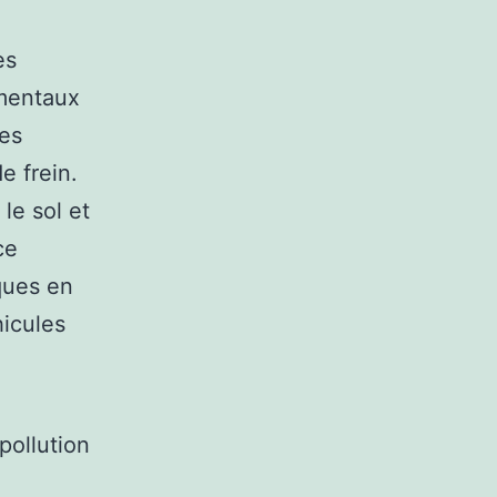
es
mentaux
des
de frein.
le sol et
ce
ques en
hicules
pollution