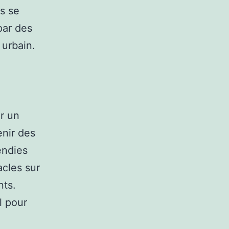
s se
par des
 urbain.
r un
enir des
endies
acles sur
nts.
l pour