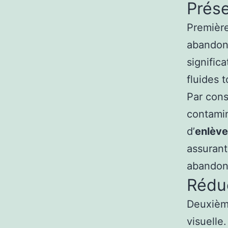
Prése
Première
abandon
signific
fluides t
Par cons
contamin
d’
enlève
assurant
abandon
Réduc
Deuxième
visuelle