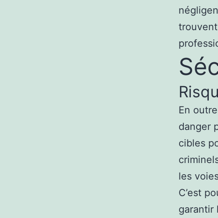
négligen
trouvent
professi
Séc
Risqu
En outre
danger p
cibles p
criminel
les voie
C’est pou
garantir 