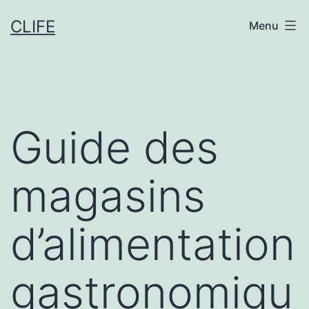
Aller
CLIFE
Menu
au
contenu
Guide des
magasins
d’alimentation
gastronomiqu