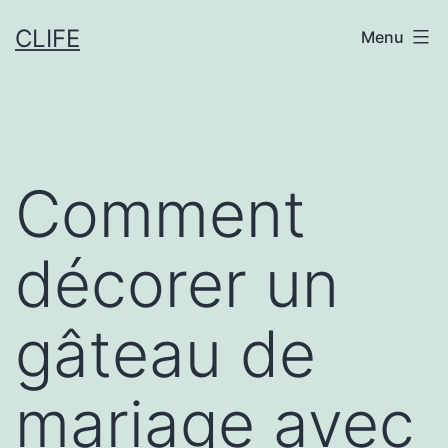
Aller
CLIFE
Menu
au
contenu
Comment
décorer un
gâteau de
mariage avec