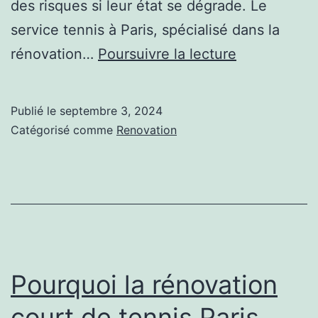
des risques si leur état se dégrade. Le
service tennis à Paris, spécialisé dans la
Comment
rénovation…
Poursuivre la lecture
la
rénovation
Publié le
septembre 3, 2024
de
Catégorisé comme
Renovation
terrain
de
tennis
en
béton
poreux
Pourquoi la rénovation
à
court de tennis Paris