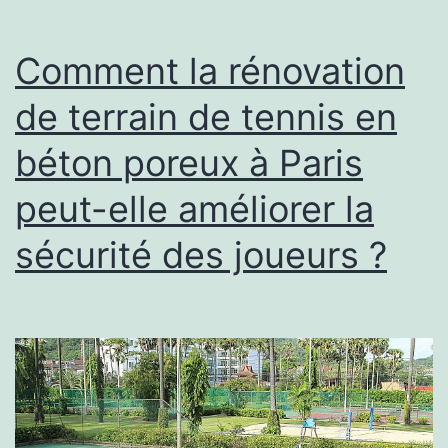
rénovation
de
Comment la rénovation
court
de terrain de tennis en
de
béton poreux à Paris
tennis
en
peut-elle améliorer la
béton
sécurité des joueurs ?
poreux
à
Paris
?