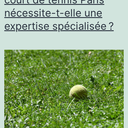
Paris
nécessite-t-elle une
peut-
elle
expertise spécialisée ?
améliorer
la
sécurité
des
joueurs
?