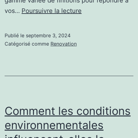
gamme variée de finitions pour répondre à
Qu’est-
vos…
Poursuivre la lecture
ce
que
Publié le
septembre 3, 2024
les
Catégorisé comme
Renovation
différents
types
de
finitions
proposées
par
Comment les conditions
un
environnementales
constructeur
terrain