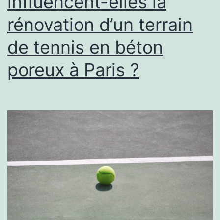
influencent-elles la
de
rénovation d’un terrain
tennis
de tennis en béton
en
béton
poreux à Paris ?
poreux
à
Nice
?