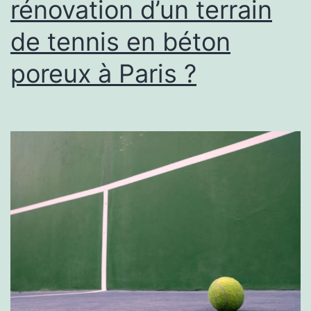
rénovation d’un terrain
poreux
de tennis en béton
à
Paris
poreux à Paris ?
?