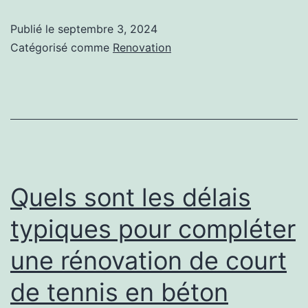
les
Publié le
septembre 3, 2024
techniques
Catégorisé comme
Renovation
modernes
utilisées
pour
la
rénovation
d’un
Quels sont les délais
terrain
typiques pour compléter
de
une rénovation de court
tennis
en
de tennis en béton
béton