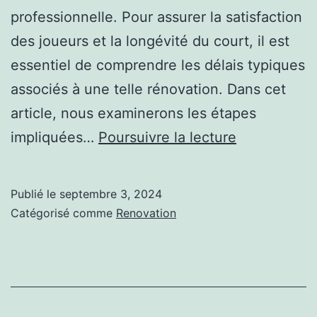
professionnelle. Pour assurer la satisfaction
des joueurs et la longévité du court, il est
essentiel de comprendre les délais typiques
associés à une telle rénovation. Dans cet
article, nous examinerons les étapes
Quels
impliquées…
Poursuivre la lecture
sont
les
Publié le
septembre 3, 2024
délais
Catégorisé comme
Renovation
typiques
pour
compléter
une