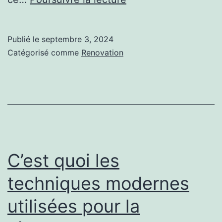
les
conditions
Publié le
septembre 3, 2024
environnementales
Catégorisé comme
Renovation
influencent-
elles
la
rénovation
d’un
terrain
C’est quoi les
de
techniques modernes
tennis
utilisées pour la
en
béton