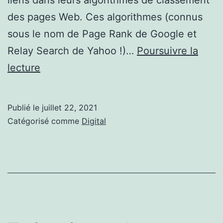
des pages Web. Ces algorithmes (connus
sous le nom de Page Rank de Google et
Relay Search de Yahoo !)…
Poursuivre la
Comment
lecture
créer
des
Publié le
juillet 22, 2021
redirections
Catégorisé comme
Digital
qui
ont
des
capacités
de
Link