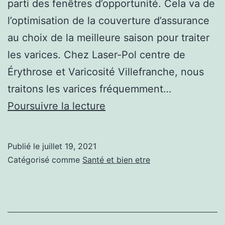
parti des fenêtres d’opportunité. Cela va de
l’optimisation de la couverture d’assurance
au choix de la meilleure saison pour traiter
les varices. Chez Laser-Pol centre de
Érythrose et Varicosité Villefranche, nous
traitons les varices fréquemment…
Trois
Poursuivre la lecture
raisons
de
Publié le
juillet 19, 2021
commencer
Catégorisé comme
Santé et bien etre
le
traitement
des