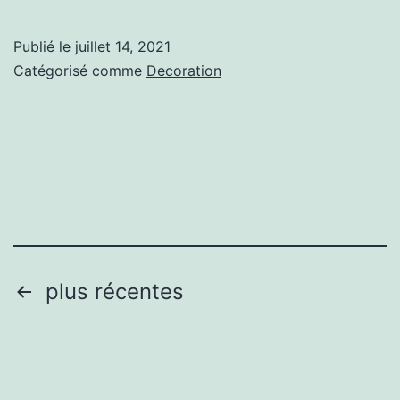
une
oasis
Publié le
juillet 14, 2021
avec
Catégorisé comme
Decoration
le
mobil
de
patio
idéal
Pagination
plus récentes
des
publications