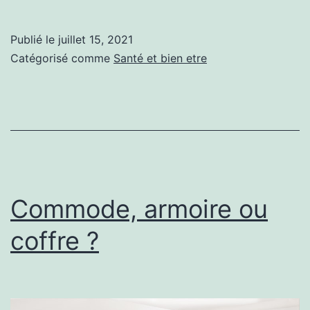
raisons
pour
Publié le
juillet 15, 2021
lesquelles
Catégorisé comme
Santé et bien etre
vous
devez
appliquer
un
masque
facial
Commode, armoire ou
dès
coffre ?
maintenant