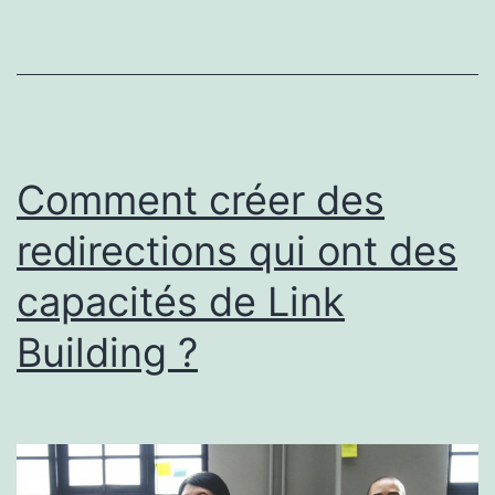
chau
pour
mont
à
cheva
Comment créer des
?
redirections qui ont des
capacités de Link
Building ?