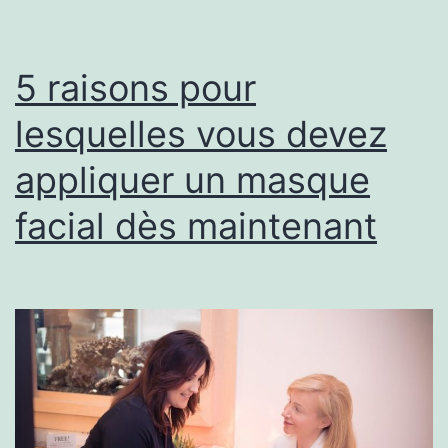
varices
pendant
les
5 raisons pour
mois
lesquelles vous devez
plus
appliquer un masque
frais
facial dès maintenant