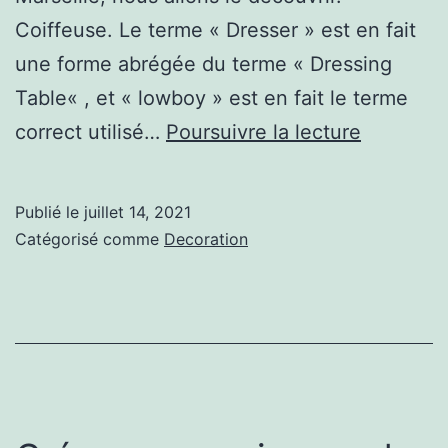
Coiffeuse. Le terme « Dresser » est en fait
une forme abrégée du terme « Dressing
Table« , et « lowboy » est en fait le terme
Commod
correct utilisé…
Poursuivre la lecture
armoire
ou
Publié le
juillet 14, 2021
coffre
Catégorisé comme
Decoration
?