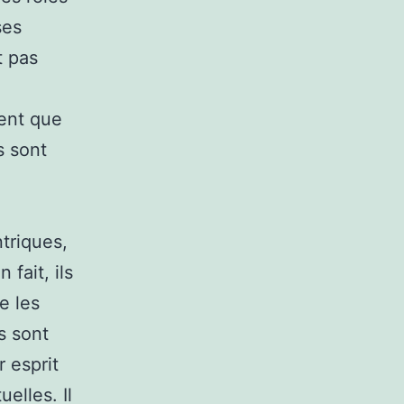
ses
t pas
ent que
s sont
ntriques,
 fait, ils
e les
s sont
r esprit
elles. Il