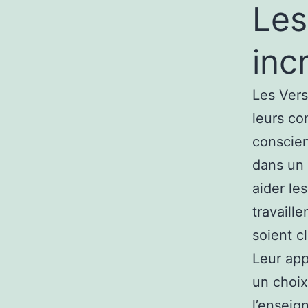
Les
inc
Les Vers
leurs co
conscien
dans un 
aider les
travaill
soient c
Leur app
un choix
l’enseig