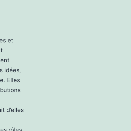
s
es et
t
sent
s idées,
e. Elles
ibutions
t d’elles
es rôles