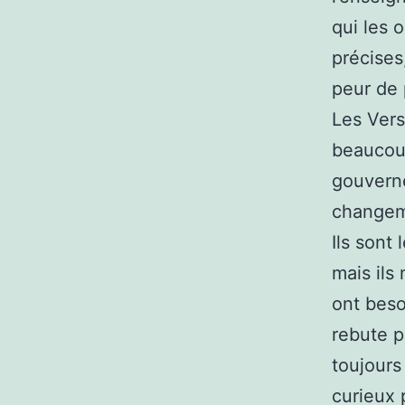
qui les 
précises
peur de 
Les Vers
beaucoup
gouverné
changeme
Ils sont
mais ils 
ont beso
rebute p
toujours
curieux 