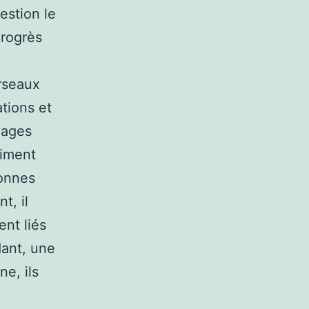
estion le
progrès
erseaux
tions et
yages
aiment
sonnes
t, il
ent liés
dant, une
ne, ils