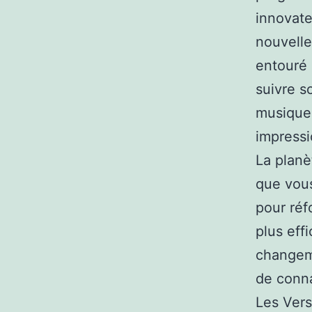
innovate
nouvelle
entouré 
suivre s
musique 
impressi
La planè
que vous
pour réf
plus eff
changeme
de conn
Les Vers