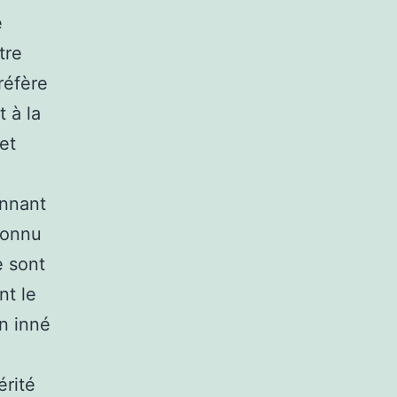
e
tre
réfère
 à la
et
onnant
connu
e sont
nt le
n inné
érité