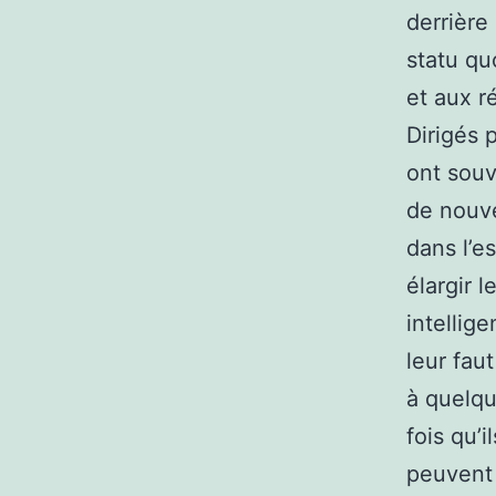
derrière
statu qu
et aux r
Dirigés 
ont souv
de nouve
dans l’e
élargir 
intellig
leur fau
à quelqu
fois qu’
peuvent 