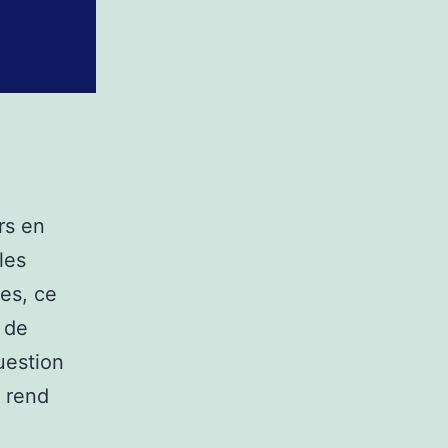
rs en
les
ues, ce
 de
uestion
s rend