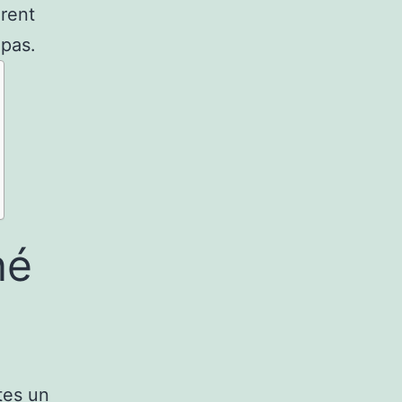
orent
 pas.
né
tes un