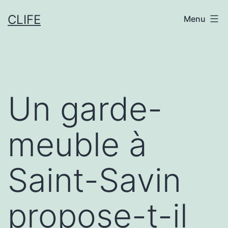
Aller
CLIFE
Menu
au
contenu
Un garde-
meuble à
Saint-Savin
propose-t-il