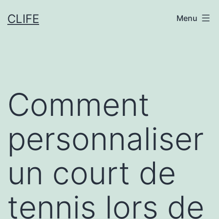
Aller
CLIFE
Menu
au
contenu
Comment
personnaliser
un court de
tennis lors de