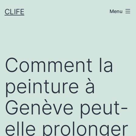
Aller
CLIFE
Menu
au
contenu
Comment la
peinture à
Genève peut-
elle prolonger