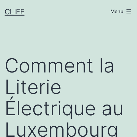
Aller
CLIFE
Menu
au
contenu
Comment la
Literie
Électrique au
Luxembourg