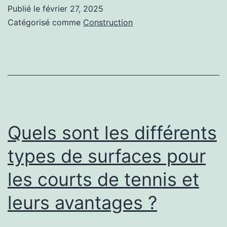
Montpellier
Publié le
février 27, 2025
pour
Catégorisé comme
Construction
la
Construction
de
Votre
Court
de
Quels sont les différents
Tennis
types de surfaces pour
?
les courts de tennis et
leurs avantages ?