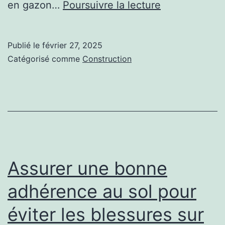
Équipements
en gazon…
Poursuivre la lecture
indispensabl
pour
Publié le
février 27, 2025
un
Catégorisé comme
Construction
court
de
tennis
moderne
à
Montpellier
Assurer une bonne
adhérence au sol pour
éviter les blessures sur