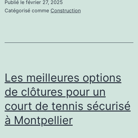
Publié le
février 27, 2025
adhérence
Catégorisé comme
Construction
au
sol
pour
éviter
les
blessures
Les meilleures options
sur
de clôtures pour un
un
court de tennis sécurisé
terrain
de
à Montpellier
tennis
à