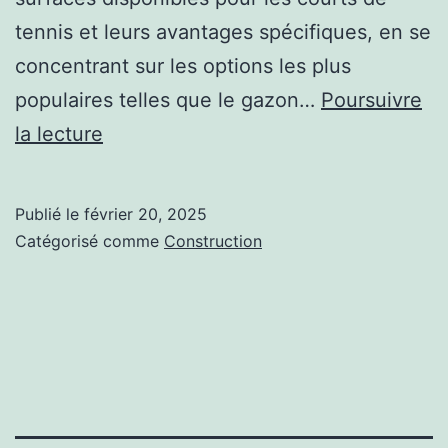
tennis et leurs avantages spécifiques, en se
concentrant sur les options les plus
populaires telles que le gazon…
Poursuivre
Quels
la lecture
sont
les
Publié le
février 20, 2025
différents
Catégorisé comme
Construction
types
de
surfaces
pour
les
courts