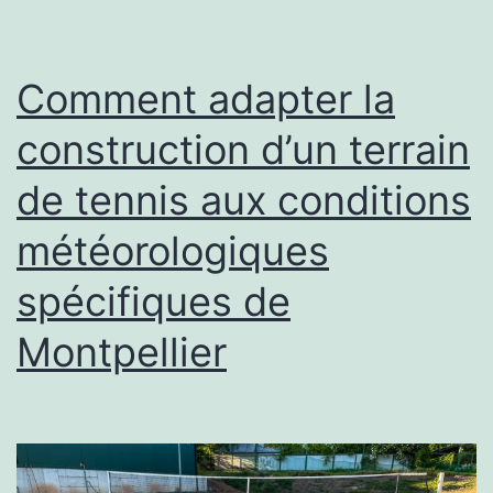
co
d
te
Comment adapter la
sé
construction d’un terrain
à
de tennis aux conditions
Mo
météorologiques
spécifiques de
Montpellier