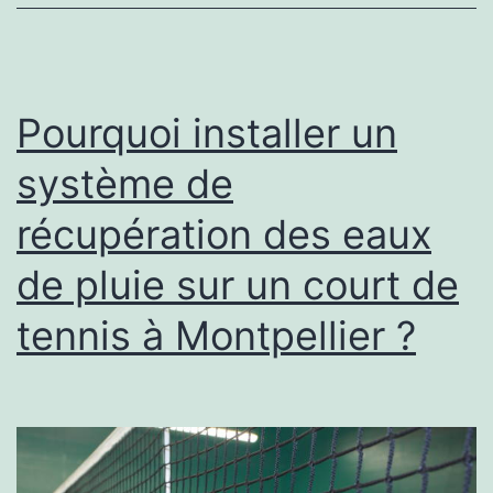
tennis
aux
conditions
Pourquoi installer un
météorologiques
système de
spécifiques
récupération des eaux
de
Montpellier
de pluie sur un court de
tennis à Montpellier ?