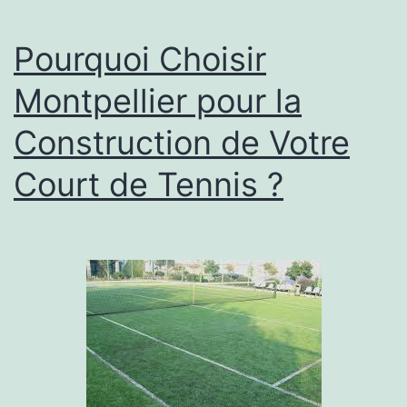
de
pluie
Pourquoi Choisir
sur
Montpellier pour la
un
Construction de Votre
court
de
Court de Tennis ?
tennis
à
Montpelli
?