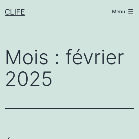
Aller
CLIFE
Menu
au
contenu
Mois :
février
2025