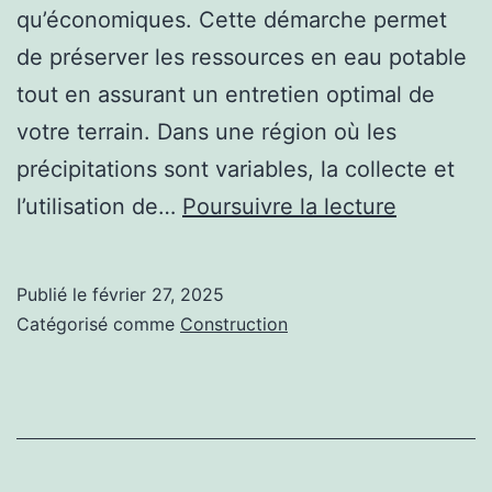
qu’économiques. Cette démarche permet
de préserver les ressources en eau potable
tout en assurant un entretien optimal de
votre terrain. Dans une région où les
précipitations sont variables, la collecte et
Pourquoi
l’utilisation de…
Poursuivre la lecture
installer
un
Publié le
février 27, 2025
système
Catégorisé comme
Construction
de
récupéra
des
eaux