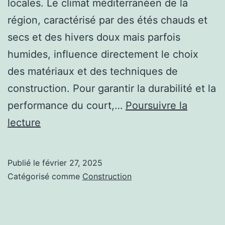
locales. Le climat méditerranéen de la
région, caractérisé par des étés chauds et
secs et des hivers doux mais parfois
humides, influence directement le choix
des matériaux et des techniques de
construction. Pour garantir la durabilité et la
performance du court,…
Poursuivre la
Comment
lecture
adapter
la
Publié le
février 27, 2025
construction
Catégorisé comme
Construction
d’un
terrain
de