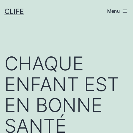
Aller
CLIFE
Menu
au
contenu
CHAQUE
ENFANT EST
EN BONNE
SANTÉ