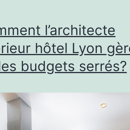
ment l’architecte
érieur hôtel Lyon gèr
l les budgets serrés?