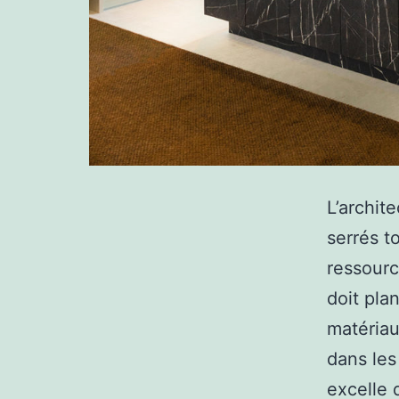
L’archit
serrés t
ressourc
doit pla
matériau
dans les
excelle 