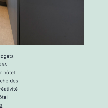
budgets
 des
r hôtel
rche des
éativité
ôtel
la