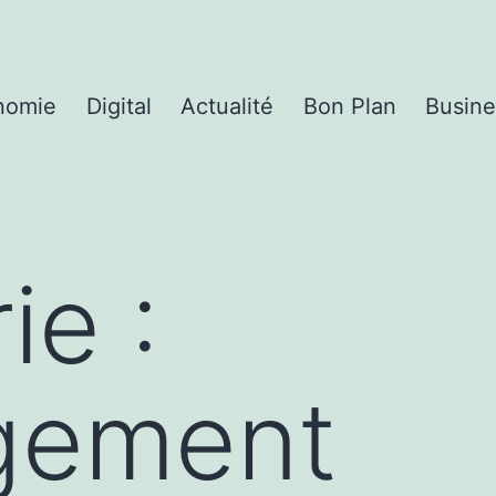
nomie
Digital
Actualité
Bon Plan
Busine
ie :
gement