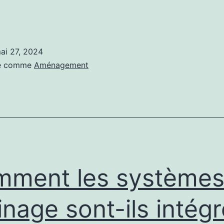
omment
’architecte
ntérieur
ai 27, 2024
ôtel
sé comme
Aménagement
yon
ère-
es
udgets
ment les systèmes
errés?
inage sont-ils intég