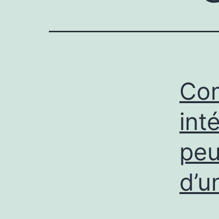
Com
int
peu
d’u