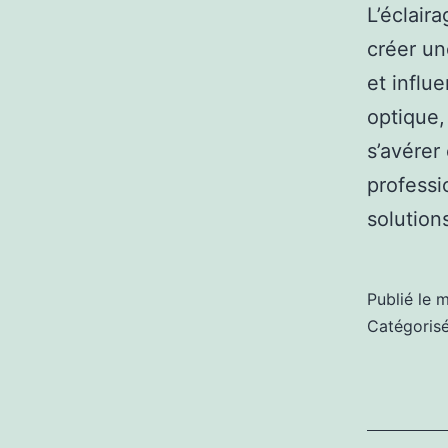
L’éclair
créer un
et influ
optique,
s’avérer
professi
solution
Publié le
m
Catégori