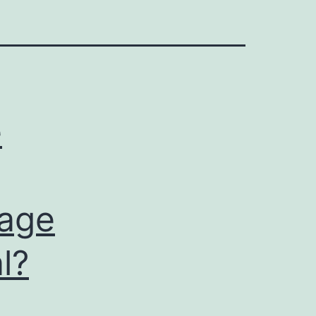
e
rage
l?