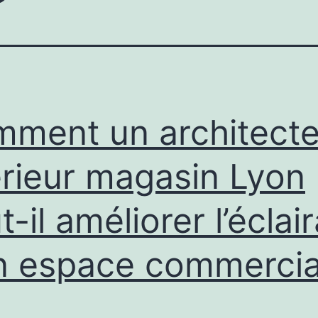
ment un architect
érieur magasin Lyon
t-il améliorer l’éclai
n espace commercia