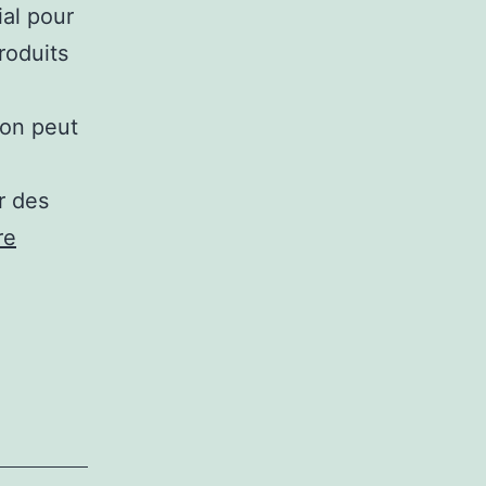
ial pour
roduits
e
yon peut
r des
Comment
re
un
architecte
intérieur
magasin
Lyon
peut-