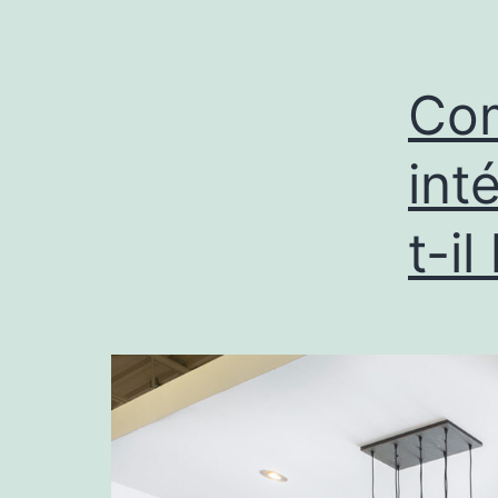
Com
int
t-i